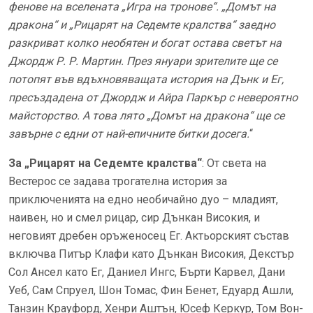
фенове на вселената „Игра на тронове“. „Домът на
дракона“ и „Рицарят на Седемте кралства“ заедно
разкриват колко необятен и богат остава светът на
Джордж Р. Р. Мартин. През януари зрителите ще се
потопят във вдъхновяващата история на Дънк и Ег,
пресъздадена от Джордж и Айра Паркър с невероятно
майсторство. А това лято „Домът на дракона“ ще се
завърне с едни от най-епичните битки досега.
“
За „Рицарят на Седемте кралства“
: От света на
Вестерос се задава трогателна история за
приключенията на едно необичайно дуо – младият,
наивен, но и смел рицар, сир Дънкан Високия, и
неговият дребен оръженосец Ег. Актьорският състав
включва Питър Клафи като Дънкан Високия, Декстър
Сол Ансел като Ег, Даниел Ингс, Бърти Карвел, Дани
Уеб, Сам Спруел, Шон Томас, Фин Бенет, Едуард Ашли,
Танзин Крауфорд, Хенри Аштън, Юсеф Керкур, Том Вон-