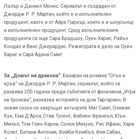
Лолър и Даниел Монкс. Сериалът е създаден от
Джордж Р. Р. Мартин, който е и изпълнителен
продуцент, както и от Айра Паркър, която е и шоурънър
и изпълнителен продуцент. Сред изпълнителните
продуценти са още Сара Брадшоу, Оуен Харис, Райън
Кондал и Винс Джерардис. Режисурата е дело на Оуен
Харис и Сара Адина Смит.
За „Домът на дракона“
: Базиран на романа “Огън и
кръв“ на Джордж Р. Р. Мартин, сериалът, който се
развива 200 години преди събитията от феномена „Игра
на тронове“, разказва историята на дом Таргариен. В
новия сезон се завръщат актьорите Мат Смит, Оливия
Кук, Ема Д’Арси, Стив Тусент, Фабиен Франкъл, Юън
Мичъл, Том Глин-Карни, Соноя Мизуно, Рис Ифанс, Хари
Колет, Бетани Антония, Фийби Кембъл, Фия Сабан,