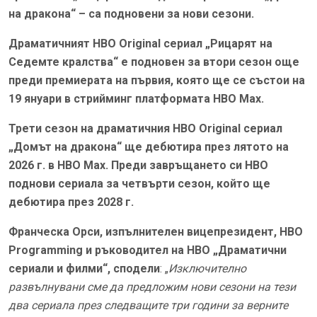
на дракона“ – са подновени за нови сезони.
Драматичният HBO Original сериал „Рицарят на
Седемте кралства“ е подновен за втори сезон още
преди премиерата на първия, която ще се състои на
19 януари в стрийминг платформата HBO Max.
Трети сезон на драматичния HBO Original сериал
„Домът на дракона“ ще дебютира през лятото на
2026 г. в HBO Max. Преди завръщането си HBO
поднови сериала за четвърти сезон, който ще
дебютира през 2028 г.
Франческа Орси, изпълнителен вицепрезидент, HBO
Programming и ръководител на HBO „Драматични
сериали и филми“, сподели
: „
Изключително
развълнувани сме да предложим нови сезони на тези
два сериала през следващите три години за верните