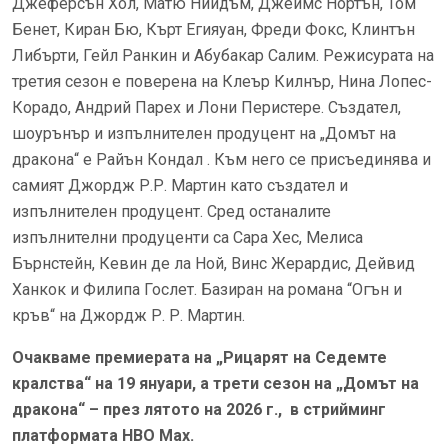
Джеферсън Хол, Матю Нийдъм, Джеймс Нортън, Том
Бенет, Киран Бю, Кърт Егияуан, Фреди Фокс, Клинтън
Либърти, Гейл Ранкин и Абубакар Салим. Режисурата на
третия сезон е поверена на Клеър Килнър, Нина Лопес-
Корадо, Андрий Парех и Лони Перистере. Създател,
шоурънър и изпълнителен продуцент на „Домът на
дракона“ е Райън Кондал . Към него се присъединява и
самият Джордж Р.Р. Мартин като създател и
изпълнителен продуцент. Сред останалите
изпълнителни продуценти са Сара Хес, Мелиса
Бърнстейн, Кевин де ла Ной, Винс Жерардис, Дейвид
Ханкок и Филипа Гослет. Базиран на романа “Огън и
кръв“ на Джордж Р. Р. Мартин.
Очакваме премиерата на „Рицарят на Седемте
кралства“ на 19 януари, а трети сезон на „Домът на
дракона“ – през лятото на 2026 г., в стрийминг
платформата HBO Max.