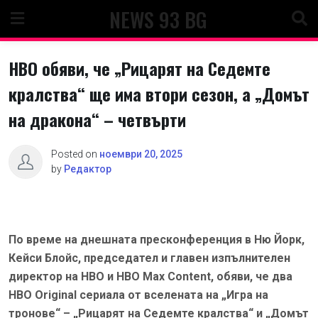
Skip
NEWS 93 BG
to
content
HBO обяви, че „Рицарят на Седемте
кралства“ ще има втори сезон, а „Домът
на дракона“ – четвърти
Posted on
ноември 20, 2025
by
Редактор
По време на днешната пресконференция в Ню Йорк,
Кейси Блойс, председател и главен изпълнителен
директор на HBO и HBO Max Content, обяви, че два
HBO Original сериала от вселената на „Игра на
тронове“ – „Рицарят на Седемте кралства“ и „Домът