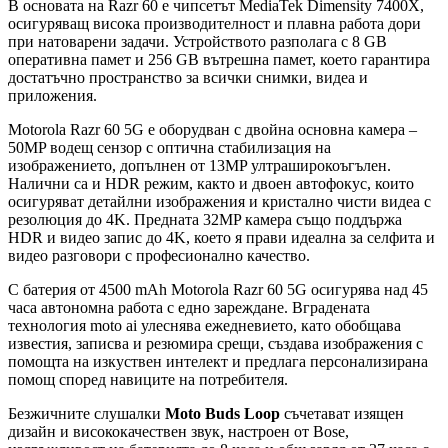
В основата на Razr 60 е чипсетът MediaTek Dimensity 7400X,
осигуряващ висока производителност и плавна работа дори
при натоварени задачи. Устройството разполага с 8 GB
оперативна памет и 256 GB вътрешна памет, което гарантира
достатъчно пространство за всички снимки, видеа и
приложения.
Motorola Razr 60 5G е оборудван с двойна основна камера –
50MP водещ сензор с оптична стабилизация на
изображението, допълнен от 13MP ултраширокоъгълен.
Налични са и HDR режим, както и двоен автофокус, които
осигуряват детайлни изображения и кристално чисти видеа с
резолюция до 4K. Предната 32MP камера също поддържа
HDR и видео запис до 4K, което я прави идеална за селфита и
видео разговори с професионално качество.
С батерия от 4500 mAh Motorola Razr 60 5G осигурява над 45
часа автономна работа с едно зареждане. Вградената
технология moto ai улеснява ежедневието, като обобщава
известия, записва и резюмира срещи, създава изображения с
помощта на изкуствен интелект и предлага персонализирана
помощ според навиците на потребителя.
Безжичните слушалки
Moto Buds Loop
съчетават изящен
дизайн и висококачествен звук, настроен от Bose,