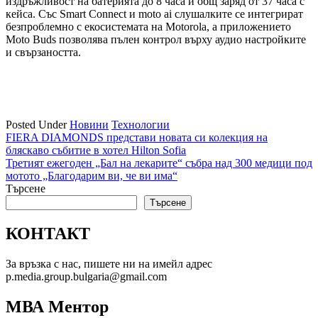
издръжливост на батерията до 8 часа и общ заряд от 37 часа с
кейса. Със Smart Connect и moto ai слушалките се интегрират
безпроблемно с екосистемата на Motorola, а приложението
Moto Buds позволява пълен контрол върху аудио настройките
и свързаността.
Posted Under
Новини
Технологии
Навигация
FIERA DIAMONDS представи новата си колекция на
бляскаво събитие в хотел Hilton Sofia
Третият ежегоден „Бал на лекарите“ събра над 300 медици под
мотото „Благодарим ви, че ви има“
Търсене
Търсене
КОНТАКТ
За връзка с нас, пишете ни на имейл адрес
p.media.group.bulgaria@gmail.com
МВА Ментор