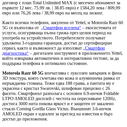
договор с план Total Unlimited MAX (с месечен абонамент за
първите 12 мес. 75.99 лв. | 38.85 евро) е 1584,20 лева / 809,99
евро или 76,26 лева / 38,99 евро на месец на лизинг.
Както всички телефони, закупени от Yettel, и Motorola Razr 60
5G се възползва от
„Смартфон вселена“
– екосистемата от
услуги, осигуряваща пълна грижа през целия период на
употреба на устройството. Потребителите получават
удължена 3-годишна гаранция, достъп до сертифициран
сервиз, както и възможност да използват
„Смартфон
диагностика“
– дигитален инструмент в приложението Yettel,
който извършва автоматични и интерактивни тестове, за да
поддържа телефона в оптимално състояние.
Motorola Razr 60 5G
впечатлява с луксозен завършек и фина
3D текстура, която съчетава еко кожа и алуминиева рамка от
неръждаема стомана. Тежи едва 188 грама, а пантата му е
украсена с кристал Swarovski, шлифован прецизно с 26
фасети. Смартфонът разполага с основен 6.9-инчов Foldable
LTPO AMOLED дисплей с честота на опресняване 120Hz,
достига 3000 нита пикова яркост и е защитен от закалено
стъкло Corning Gorilla Glass Victus. Външният 3.6-инчов
AMOLED екран е идеален за преглед на известия и бърз
достъп до приложения.