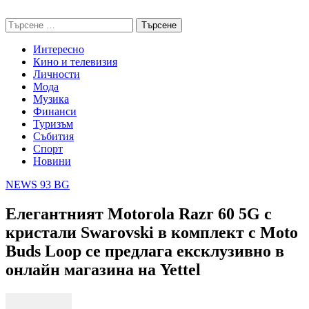
Skip
NEWS 93 BG
to
Търсене
content
за:
Интересно
Кино и телевизия
Личности
Мода
Музика
Финанси
Туризъм
Събития
Спорт
Новини
NEWS 93 BG
Елегантният Motorola Razr 60 5G с
кристали Swarovski в комплект с Moto
Buds Loop се предлага ексклузивно в
онлайн магазина на Yettel