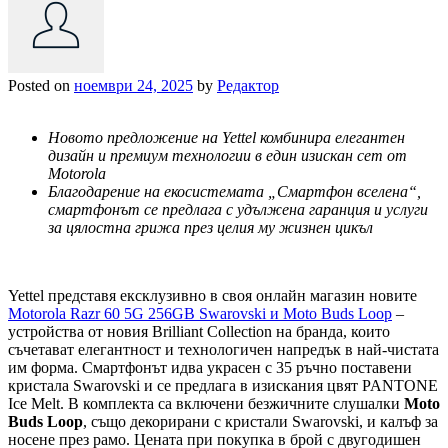
Posted on
ноември 24, 2025
by
Редактор
Новото предложение на Yettel комбинира елегантен
дизайн и премиум технологии в един изискан сет от
Motorola
Благодарение на екосистемата „Смартфон вселена“,
смартфонът се предлага с удължена гаранция и услуги
за цялостна грижа през целия му жизнен цикъл
Yettel представя ексклузивно в своя онлайн магазин новите
Motorola Razr 60 5G 256GB Swarovski и Moto Buds Loop
–
устройства от новия Brilliant Collection на бранда, които
съчетават елегантност и технологичен напредък в най-чистата
им форма. Смартфонът идва украсен с 35 ръчно поставени
кристала Swarovski и се предлага в изискания цвят PANTONE
Ice Melt. В комплекта са включени безжичните слушалки
Moto
Buds Loop
, също декорирани с кристали Swarovski, и калъф за
носене през рамо. Цената при покупка в брой с двугодишен