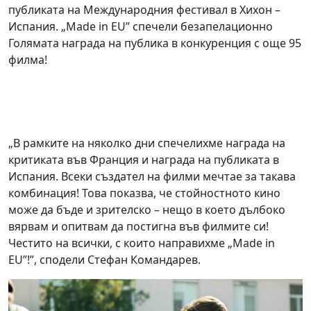
публиката на Международния фестивал в Хихон –
Испания. „Made in EU” спечели безапелационно
Голямата награда на публика в конкуренция с още 95
филма!
„В рамките на няколко дни спечелихме награда на
критиката във Франция и награда на публиката в
Испания. Всеки създател на филми мечтае за такава
комбинация! Това показва, че стойностното кино
може да бъде и зрителско – нещо в което дълбоко
вярвам и опитвам да постигна във филмите си!
Честито на всички, с които направихме „Made in
EU”!”, сподели Стефан Командарев.