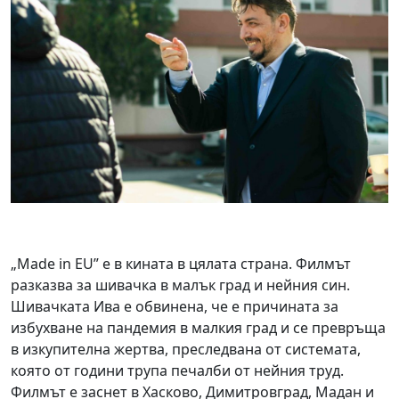
„Made in EU” e в кината в цялата страна. Филмът
разказва за шивачка в малък град и нейния син.
Шивачката Ива е обвинена, че е причината за
избухване на пандемия в малкия град и се превръща
в изкупителна жертва, преследвана от системата,
която от години трупа печалби от нейния труд.
Филмът е заснет в Хасково, Димитровград, Мадан и