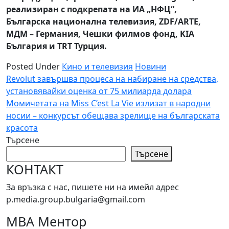
реализиран с подкрепата на ИА „НФЦ“,
Българска национална телевизия,
ZDF/ARTE,
МДМ
– Германия, Чешки
филмов фонд,
KIA
България и
TRT
Турция.
Posted Under
Кино и телевизия
Новини
Навигация
Revolut завършва процеса на набиране на средства,
установявайки оценка от 75 милиарда долара
Момичетата на Miss C’est La Vie излизат в народни
носии – конкурсът обещава зрелище на българската
красота
Търсене
Търсене
КОНТАКТ
За връзка с нас, пишете ни на имейл адрес
p.media.group.bulgaria@gmail.com
МВА Ментор