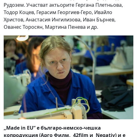
Рудозем. Участват актьорите Гергана Плетньова,
Тодор Коцев, Герасим Георгиев-Геро, Ивайло
Христов, Анастасия Ингилизова, Иван Бърнев,
Ованес Торосян, Мартина Пенева и др.
„
Made in EU
“ е българо-немско-чешка
копродукция (Арго Филм, 42film и
Negativ
) и e