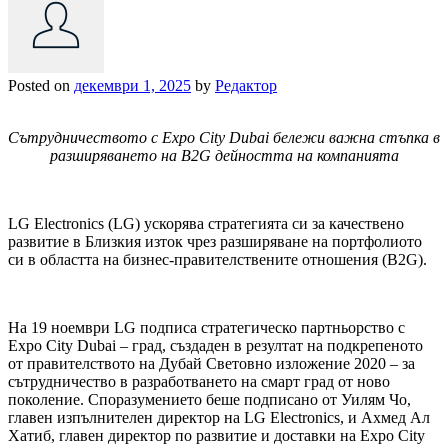
Posted on
декември 1, 2025
by
Редактор
Сътрудничеството с Expo City Dubai бележи важна стъпка в
разширяването на B2G дейността на компанията
LG Electronics (LG) ускорява стратегията си за качествено
развитие в Близкия изток чрез разширяване на портфолиото
си в областта на бизнес-правителствените отношения (B2G).
На 19 ноември LG подписа стратегическо партньорство с
Expo City Dubai – град, създаден в резултат на подкрепеното
от правителството на Дубай Световно изложение 2020 – за
сътрудничество в разработването на смарт град от ново
поколение. Споразумението беше подписано от Уилям Чо,
главен изпълнителен директор на LG Electronics, и Ахмед Ал
Хатиб, главен директор по развитие и доставки на Expo City