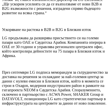
„Ще ускорим усилията си да се възползваме от нови B2B и
B2G възможности с решения, изградени спрямо бъдещото
развитие на всяка страна.“
Ускоряване на растежа в B2B и B2G в Близкия изток
LG продължава да разширява присъствието си на големи
пазари като ОАЕ и Саудитска Арабия. Компанията оперира в
ОАЕ от 30 години и управлява регионален централен офис,
който контролира дейностите на 75 пазара в Близкия изток и
Африка.
През септември LG подписа меморандум за сътрудничество за
доставка на решения за охлаждане за най-големия център за
данни с нулеви емисии в Близкия изток, който в момента се
строи в Oxagon, модерния индустриален район в рамките на
гигапроекта NEOM в Саудитска Арабия. Споразумението,
сключено в партньорство с ACWA Power, SHAKER Group и
DATAVOLT, позиционира LG като стратегически партньор в
инфраструктурата на центровете за данни от ново поколение.