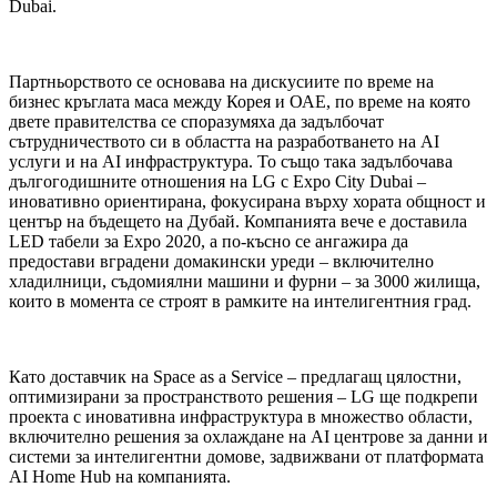
Dubai.
Партньорството се основава на дискусиите по време на
бизнес кръглата маса между Корея и ОАЕ, по време на която
двете правителства се споразумяха да задълбочат
сътрудничеството си в областта на разработването на AI
услуги и на AI инфраструктура. То също така задълбочава
дългогодишните отношения на LG с Expo City Dubai –
иновативно ориентирана, фокусирана върху хората общност и
център на бъдещето на Дубай. Компанията вече е доставила
LED табели за Expo 2020, а по-късно се ангажира да
предостави вградени домакински уреди – включително
хладилници, съдомиялни машини и фурни – за 3000 жилища,
които в момента се строят в рамките на интелигентния град.
Като доставчик на Space as a Service – предлагащ цялостни,
оптимизирани за пространството решения – LG ще подкрепи
проекта с иновативна инфраструктура в множество области,
включително решения за охлаждане на AI центрове за данни и
системи за интелигентни домове, задвижвани от платформата
AI Home Hub на компанията.