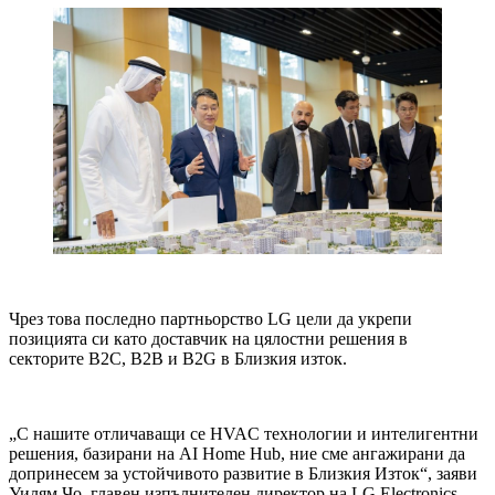
Чрез това последно партньорство LG цели да укрепи
позицията си като доставчик на цялостни решения в
секторите B2C, B2B и B2G в Близкия изток.
„С нашите отличаващи се HVAC технологии и интелигентни
решения, базирани на AI Home Hub, ние сме ангажирани да
допринесем за устойчивото развитие в Близкия Изток“, заяви
Уилям Чо, главен изпълнителен директор на LG Electronics.