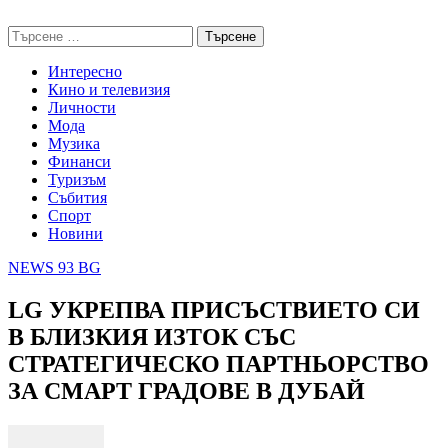
Skip
NEWS 93 BG
to
Търсене
content
за:
Интересно
Кино и телевизия
Личности
Мода
Музика
Финанси
Туризъм
Събития
Спорт
Новини
NEWS 93 BG
LG УКРЕПВА ПРИСЪСТВИЕТО СИ
В БЛИЗКИЯ ИЗТОК СЪС
СТРАТЕГИЧЕСКО ПАРТНЬОРСТВО
ЗА СМАРТ ГРАДОВЕ В ДУБАЙ