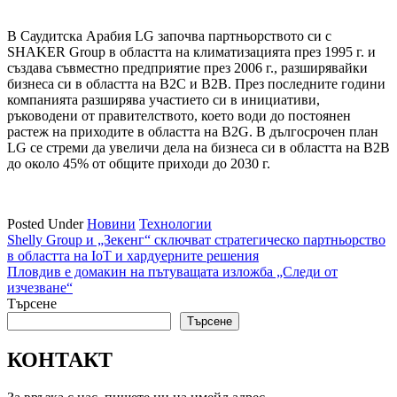
В Саудитска Арабия LG започва партньорството си с
SHAKER Group в областта на климатизацията през 1995 г. и
създава съвместно предприятие през 2006 г., разширявайки
бизнеса си в областта на B2C и B2B. През последните години
компанията разширява участието си в инициативи,
ръководени от правителството, което води до постоянен
растеж на приходите в областта на B2G. В дългосрочен план
LG се стреми да увеличи дела на бизнеса си в областта на B2B
до около 45% от общите приходи до 2030 г.
Posted Under
Новини
Технологии
Навигация
Shelly Group и „Зекенг“ сключват стратегическо партньорство
в областта на IoT и хардуерните решения
Пловдив е домакин на пътуващата изложба „Следи от
изчезване“
Търсене
Търсене
КОНТАКТ