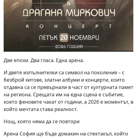
Две епохи. Два гласа. Една арена.
И двете изпълнителки са символ на поколения – с
безброй хитове, златни албуми и концерти, които
отдавна са се превърнали в част от културната памет
на региона. Срещата им на една сцена е събитие,
което феновете чакат от години, а 2026 е моментът, в
който мечтата става реалност.
Нощ, която няма да се повтори
Арена София ще бъде домакин на спектакъл, който