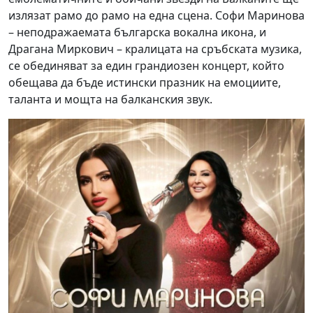
излязат рамо до рамо на една сцена. Софи Маринова
– неподражаемата българска вокална икона, и
Драгана Миркович – кралицата на сръбската музика,
се обединяват за един грандиозен концерт, който
обещава да бъде истински празник на емоциите,
таланта и мощта на балканския звук.