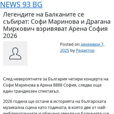
NEWS 93 BG
Skip
to
Легендите на Балканите се
content
събират: Софи Маринова и Драгана
Миркович взривяват Арена София
2026
Posted on
декември 7,
2025
by
Редактор
След невероятните за България четири концерта на
Софи Маринова в Арена 8888 София, следва още
един грандиозен спектакъл.
2026 година ще остане в историята на българската
музикална сцена като годината, в която две от най-
емблематичните и обичани звезди на Балканите ще