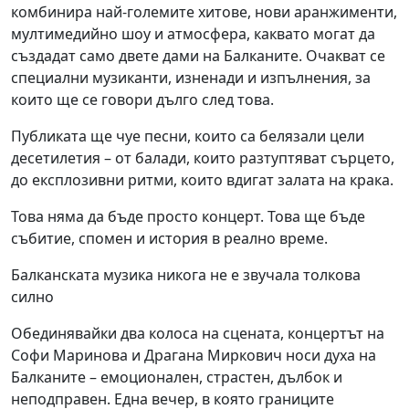
комбинира най-големите хитове, нови аранжименти,
мултимедийно шоу и атмосфера, каквато могат да
създадат само двете дами на Балканите. Очакват се
специални музиканти, изненади и изпълнения, за
които ще се говори дълго след това.
Публиката ще чуе песни, които са белязали цели
десетилетия – от балади, които разтуптяват сърцето,
до експлозивни ритми, които вдигат залата на крака.
Това няма да бъде просто концерт. Това ще бъде
събитие, спомен и история в реално време.
Балканската музика никога не е звучала толкова
силно
Обединявайки два колоса на сцената, концертът на
Софи Маринова и Драгана Миркович носи духа на
Балканите – емоционален, страстен, дълбок и
неподправен. Една вечер, в която границите