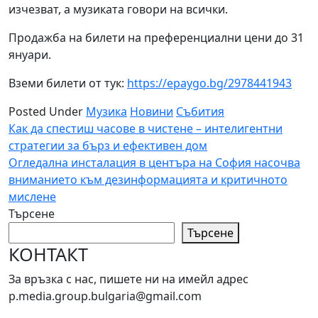
изчезват, а музиката говори на всички.
Продажба на билети на преференциални цени до 31
януари.
Вземи билети от тук:
https://epaygo.bg/2978441943
Posted Under
Музика
Новини
Събития
Навигация
Как да спестиш часове в чистене – интелигентни
стратегии за бърз и ефективен дом
Огледална инсталация в центъра на София насочва
вниманието към дезинформацията и критичното
мислене
Търсене
Търсене
КОНТАКТ
За връзка с нас, пишете ни на имейл адрес
p.media.group.bulgaria@gmail.com