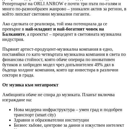
Репертоарът на ORLI ANROW е почти три пъти по-голям и
много по-разнообразен жанрово – уникален актив за регион, в
който липсват световни музикални гиганти.
Ако сделката се реализира, той има потенциала да се
превърне в
най-младият и най-богатият човек на
Балканите
, а проектът – прецедент в световната музикална
индустрия.
Първият артист-продуцент-музикална компания в едно,
поставяйки го като четвъртата музикална компания в света по
финансова стойност, която обаче оперира по иновативен
бутиков и хибриден модел чрез допълнителен 49% дял в
бъдеща холдинг компания, която ще инвестира в различни
сектори в града.
От музика към мегапроект
Амбицията обаче не спира до музиката. Планът включва
изграждане на:
Нова модерна инфраструктура – умен град и подобрен
транспорт (smart city)
Здравни и образователни институции
Бизнес хъбове, центрове за данни и изкуствен интелект