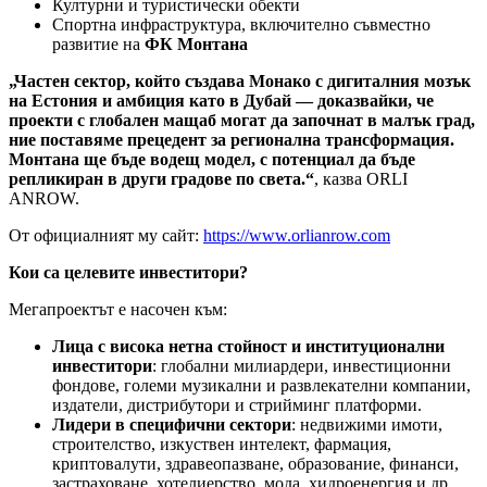
Културни и туристически обекти
Спортна инфраструктура, включително съвместно
развитие на
ФК Монтана
„Частен сектор, който създава Монако с дигиталния мозък
на Естония и амбиция като в Дубай — доказвайки, че
проекти с глобален мащаб могат да започнат в малък град,
ние поставяме прецедент за регионална трансформация.
Монтана ще бъде водещ модел, с потенциал да бъде
репликиран в други градове по света.“
, казва ORLI
ANROW.
От официалният му сайт:
https://www.orlianrow.com
Кои са целевите инвеститори?
Мегапроектът е насочен към:
Лица с висока нетна стойност и институционални
инвеститори
: глобални милиардери, инвестиционни
фондове, големи музикални и развлекателни компании,
издатели, дистрибутори и стрийминг платформи.
Лидери в специфични сектори
: недвижими имоти,
строителство, изкуствен интелект, фармация,
криптовалути, здравеопазване, образование, финанси,
застраховане, хотелиерство, мода, хидроенергия и др.