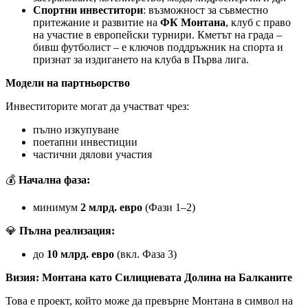
Спортни инвеститори
: възможност за съвместно
притежание и развитие на
ФК Монтана
, клуб с право
на участие в европейски турнири. Кметът на града –
бивш футболист – е ключов поддръжник на спорта и
признат за издигането на клуба в Първа лига.
Модели на партньорство
Инвеститорите могат да участват чрез:
пълно изкупуване
поетапни инвестиции
частични дялови участия
💰
Начална фаза:
минимум
2 млрд. евро
(Фази 1–2)
💎
Пълна реализация:
до
10 млрд. евро
(вкл. Фаза 3)
Визия: Монтана като Силициевата Долина на Балканите
Това е проект, който може да превърне Монтана в символ на