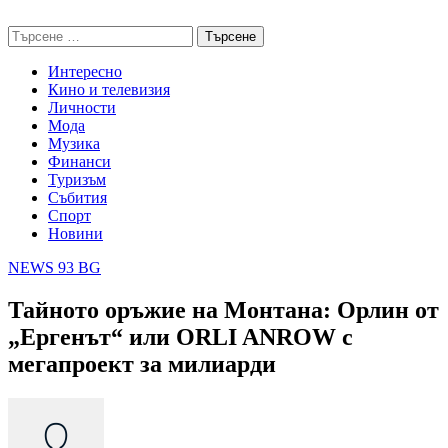
Skip
NEWS 93 BG
to
Търсене
content
за:
Интересно
Кино и телевизия
Личности
Мода
Музика
Финанси
Туризъм
Събития
Спорт
Новини
NEWS 93 BG
Тайното оръжие на Монтана: Орлин от
„Ергенът“ или ORLI ANROW с
мегапроект за милиарди