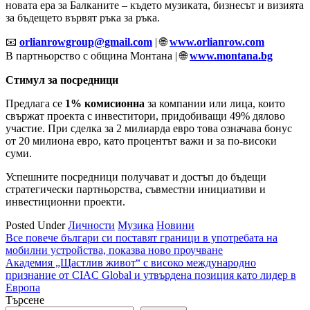
новата ера за Балканите – където музиката, бизнесът и визията
за бъдещето вървят ръка за ръка.
📧
orlianrowgroup@gmail.com
| 🌐
www.orlianrow.com
В партньорство с община Монтана | 🌐
www.montana.bg
Стимул за посредници
Предлага се
1% комисионна
за компании или лица, които
свържат проекта с инвеститори, придобиващи 49% дялово
участие. При сделка за 2 милиарда евро това означава бонус
от 20 милиона евро, като процентът важи и за по-високи
суми.
Успешните посредници получават и достъп до бъдещи
стратегически партньорства, съвместни инициативи и
инвестиционни проекти.
Posted Under
Личности
Музика
Новини
Навигация
Все повече българи си поставят граници в употребата на
мобилни устройства, показва ново проучване
Академия „Щастлив живот“ с високо международно
признание от CIAC Global и утвърдена позиция като лидер в
Европа
Търсене