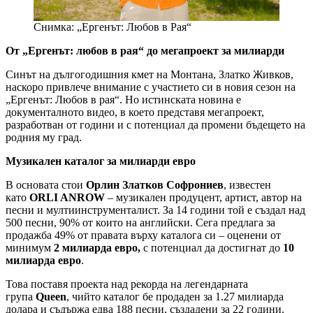
Снимка: „Ергенът: Любов в Рая“
От „Ергенът: любов в рая“ до мегапроект за милиарди
Синът на дългогодишния кмет на Монтана, Златко Живков,
наскоро привлече внимание с участието си в новия сезон на
„Ергенът: Любов в рая“. Но истинската новина е
документалното видео, в което представя мегапроект,
разработван от години и с потенциал да промени бъдещето на
родния му град.
Музикален каталог за милиарди евро
В основата стои
Орлин Златков Софрониев
, известен
като
ORLI ANROW
– музикален продуцент, артист, автор на
песни и мултиинструменталист. За 14 години той е създал над
500 песни, 90% от които на английски. Сега предлага за
продажба 49% от правата върху каталога си – оценени от
минимум
2
милиарда евро,
с потенциал да достигнат до
10
милиарда евро
.
Това поставя проекта над рекорда на легендарната
група
Queen
, чийто каталог бе продаден за 1.27 милиарда
долара и съдържа едва 188 песни, създадени за 22 години.