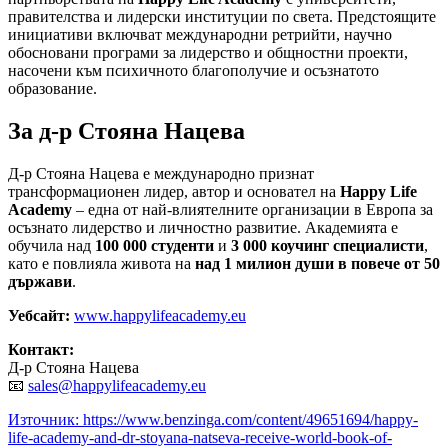
правителства и лидерски институции по света. Предстоящите
инициативи включват международни ретрийти, научно
обосновани програми за лидерство и общностни проекти,
насочени към психичното благополучие и осъзнатото
образование.
За д-р Стояна Нацева
Д-р Стояна Нацева е международно признат
трансформационен лидер, автор и основател на
Happy Life
Academy
– една от най-влиятелните организации в Европа за
осъзнато лидерство и личностно развитие. Академията е
обучила над
100 000 студенти
и
3 000 коучинг специалисти
,
като е повлияла живота на
над 1 милион души в повече от 50
държави
.
Уебсайт:
www.happylifeacademy.eu
Контакт:
Д-р Стояна Нацева
📧
sales@happylifeacademy.eu
Източник: https://www.benzinga.com/content/49651694/happy-
life-academy-and-dr-stoyana-natseva-receive-world-book-of-