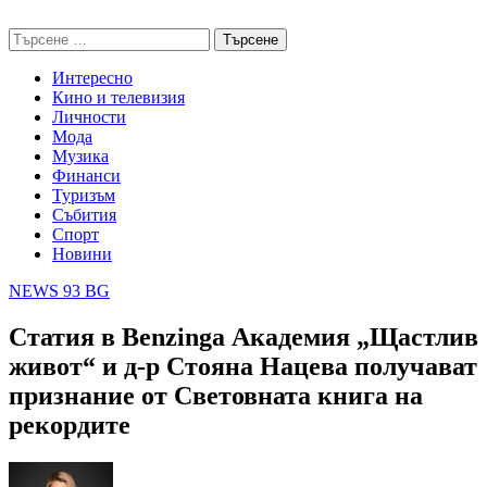
Skip
NEWS 93 BG
to
Търсене
content
за:
Интересно
Кино и телевизия
Личности
Мода
Музика
Финанси
Туризъм
Събития
Спорт
Новини
NEWS 93 BG
Статия в Benzinga Академия „Щастлив
живот“ и д-р Стояна Нацева получават
признание от Световната книга на
рекордите