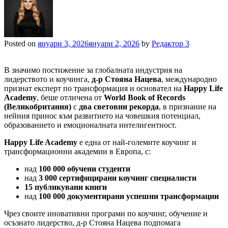
Posted on
януари 3, 2026
януари 2, 2026
by
Редактор 3
В значимо постижение за глобалната индустрия на
лидерството и коучинга,
д-р Стояна Нацева
, международно
признат експерт по трансформация и основател на
Happy Life
Academy
, беше отличена от
World Book of Records
(Великобритания)
с
два световни рекорда
, в признание на
нейния принос към развитието на човешкия потенциал,
образованието и емоционалната интелигентност.
Happy Life Academy
е една от най-големите коучинг и
трансформационни академии в Европа, с:
над
100 000 обучени студенти
над
3 000 сертифицирани коучинг специалисти
15 публикувани книги
над
100 000 документирани успешни трансформации
Чрез своите иновативни програми по коучинг, обучение и
осъзнато лидерство, д-р Стояна Нацева подпомага