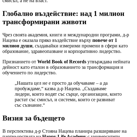
смисъл, а не на власт.
Глобално въздействие: над 1 милион
трансформирани животи
Чрез своята академия, книги и международни програми, д-р
Нацева е оказала пряко въздействие върху
повече от 1
милион души
, създавайки измерими промени в сфери като
образование, здравеопазване и корпоративно лидерство.
Признанието от
World Book of Records
утвърждава нейната
дейност като еталон в образованието за трансформация и
обучението по лидерство.
„Нашата цел не е просто да обучаваме – а да
пробуждаме,“ казва д-р Нацева. „Създаваме
лидери, които водят със сърце, организации, които
растат със смисъл, и системи, които се развиват
със съзнание.“
Визия за бъдещето
В перспектива д-р Стояна Нацева планира разширяване на
партньорствата на
Happy Life Academy
с университети,