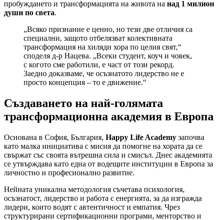
пробуждането и трансформацията на живота на
над 1 милион
души по света
.
„Всяко признание е ценно, но тези две отличия са
специални, защото отбелязват колективната
трансформация на хиляди хора по целия свят,“
споделя д-р Нацева. „Всеки студент, коуч и човек,
с когото сме работили, е част от този рекорд.
Заедно доказваме, че осъзнатото лидерство не е
просто концепция – то е движение.“
Създаването на най-голямата
трансформационна академия в Европа
Основана в София, България,
Happy Life Academy
започва
като малка инициатива с мисия да помогне на хората да се
свържат със своята вътрешна сила и смисъл. Днес академията
се утвърждава като една от водещите институции в Европа за
личностно и професионално развитие.
Нейната уникална методология съчетава психология,
осъзнатост, лидерство и работа с енергията, за да изгражда
лидери, които водят с автентичност и емпатия. Чрез
структурирани сертификационни програми, менторство и