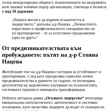
силна международна общност, възпитаниците на академията
вече оказват влияние върху организации, училища и бизнеси
в
над 50 държави
.
„Нашата мисия е да върнем осъзнатостта в
лидерството,“ допълва д-р Нацева. „Личностното
израстване и професионалното съвършенство не
си противоречат – те са естествено продължение
едно на друго.“
От предизвикателствата към
пробуждането: пътят на д-р Стояна
Нацева
Житейският път на д-р Нацева е история за устойчивост и
преоткриване. След като преодолява сериозни лични
предизвикателства в ранните си години, тя посвещава
десетилетия на задълбочено изучаване на психологията,
системната терапия и човешката трансформация.
Нейната авторска рамка
„Осъзнато лидерство“
интегрира
емоционална интелигентност, автентичност и системно
осъзнаване, като овластява лидерите да водят от позиция на