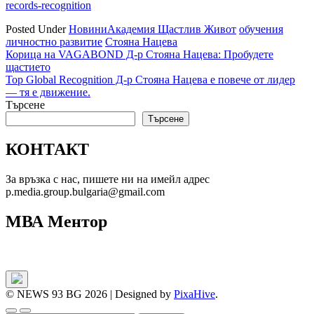
records-recognition
Posted Under
Новини
Академия Щастлив Живот
обучения
личностно развитие
Стояна Нацева
Навигация
Корица на VAGABOND Д-р Стояна Нацева: Пробудете
щастието
Top Global Recognition Д-р Стояна Нацева е повече от лидер
— тя е движение.
Търсене
Търсене
КОНТАКТ
За връзка с нас, пишете ни на имейл адрес
p.media.group.bulgaria@gmail.com
МВА Ментор
© NEWS 93 BG 2026
|
Designed by
PixaHive
.