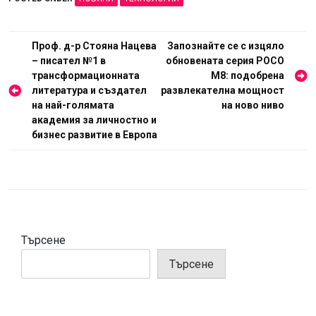
Навигация
Проф. д-р Стояна Нацева
Запознайте се с изцяло
– писател №1 в
обновената серия POCO
трансформационната
M8: подобрена
литература и създател
развлекателна мощност
на най-голямата
на ново ниво
академия за личностно и
бизнес развитие в Европа
Търсене
Търсене