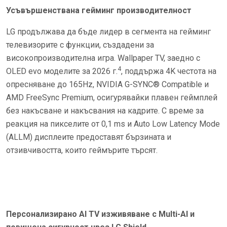
Усъвършенствана гейминг производителност
LG продължава да бъде лидер в сегмента на гейминг
телевизорите с функции, създадени за
високопроизводителна игра. Wallpaper TV, заедно с
4
OLED evo моделите за 2026 г.
, поддържа 4K честота на
опресняване до 165Hz, NVIDIA G-SYNC® Compatible и
AMD FreeSync Premium, осигурявайки плавен геймплей
без накъсване и накъсвания на кадрите. С време за
реакция на пикселите от 0,1 ms и Auto Low Latency Mode
(ALLM) дисплеите предоставят бързината и
отзивчивостта, които геймърите търсят.
Персонализирано AI TV изживяване с Multi-AI и