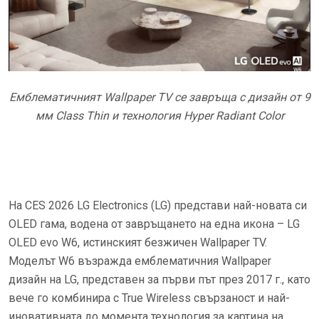
Емблематичният
Wallpaper TV се завръща с дизайн от 9
мм Class Thin и технология Hyper Radiant Color
На CES 2026 LG Electronics (LG) представи най-новата си
OLED гама, водена от завръщането на една икона – LG
OLED evo W6, истинският безжичен Wallpaper TV.
Моделът W6 възражда емблематичния Wallpaper
дизайн на LG, представен за първи път през 2017 г., като
вече го комбинира с True Wireless свързаност и най-
иновативната до момента технология за картина на