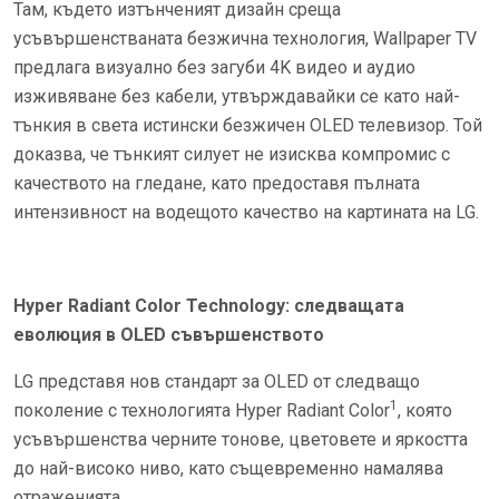
Там, където изтънченият дизайн среща
усъвършенстваната безжична технология, Wallpaper TV
предлага визуално без загуби 4K видео и аудио
изживяване без кабели, утвърждавайки се като най-
тънкия в света истински безжичен OLED телевизор. Той
доказва, че тънкият силует не изисква компромис с
качеството на гледане, като предоставя пълната
интензивност на водещото качество на картината на LG.
Hyper Radiant Color Technology: следващата
еволюция в OLED съвършенството
LG представя нов стандарт за OLED от следващо
1
поколение с технологията Hyper Radiant Color
, която
усъвършенства черните тонове, цветовете и яркостта
до най-високо ниво, като същевременно намалява
отраженията.