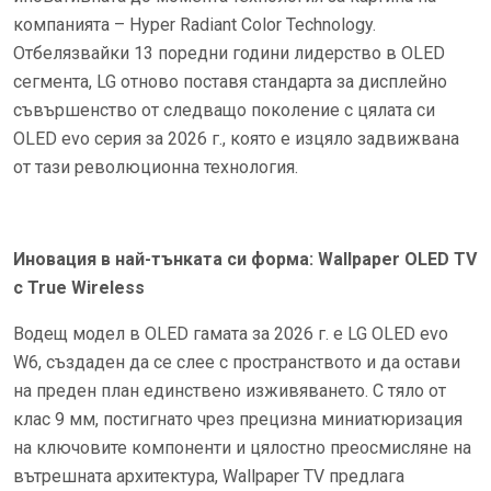
компанията – Hyper Radiant Color Technology.
Отбелязвайки 13 поредни години лидерство в OLED
сегмента, LG отново поставя стандарта за дисплейно
съвършенство от следващо поколение с цялата си
OLED evo серия за 2026 г., която е изцяло задвижвана
от тази революционна технология.
Иновация в най-тънката си форма: Wallpaper OLED TV
с True Wireless
Водещ модел в OLED гамата за 2026 г. е LG OLED evo
W6, създаден да се слее с пространството и да остави
на преден план единствено изживяването. С тяло от
клас 9 мм, постигнато чрез прецизна миниатюризация
на ключовите компоненти и цялостно преосмисляне на
вътрешната архитектура, Wallpaper TV предлага