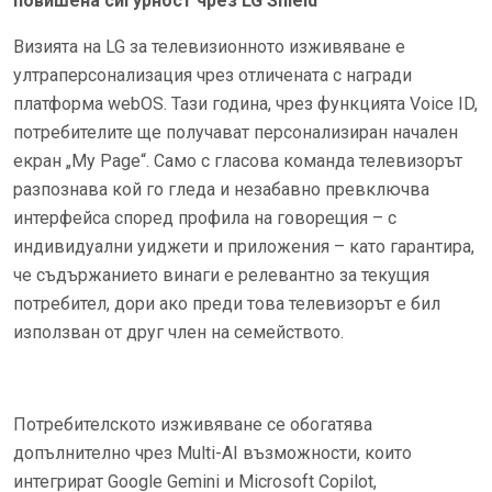
повишена сигурност чрез LG Shield
Визията на LG за телевизионното изживяване е
ултраперсонализация чрез отличената с награди
платформа webOS. Тази година, чрез функцията Voice ID,
потребителите ще получават персонализиран начален
екран „My Page“. Само с гласова команда телевизорът
разпознава кой го гледа и незабавно превключва
интерфейса според профила на говорещия – с
индивидуални уиджети и приложения – като гарантира,
че съдържанието винаги е релевантно за текущия
потребител, дори ако преди това телевизорът е бил
използван от друг член на семейството.
Потребителското изживяване се обогатява
допълнително чрез Multi-AI възможности, които
интегрират Google Gemini и Microsoft Copilot,