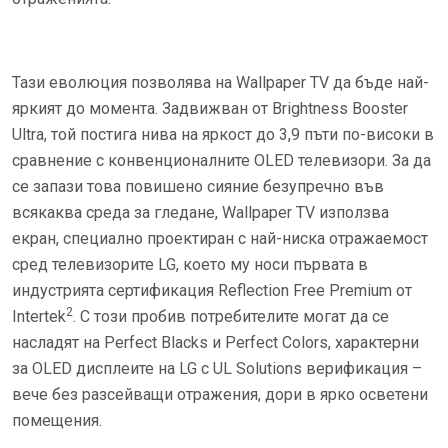
Тази еволюция позволява на Wallpaper TV да бъде най-
яркият до момента. Задвижван от Brightness Booster
Ultra, той постига нива на яркост до 3,9 пъти по-високи в
сравнение с конвенционалните OLED телевизори. За да
се запази това повишено сияние безупречно във
всякаква среда за гледане, Wallpaper TV използва
екран, специално проектиран с най-ниска отражаемост
сред телевизорите LG, което му носи първата в
индустрията сертификация Reflection Free Premium от
2
Intertek
. С този пробив потребителите могат да се
насладят на Perfect Blacks и Perfect Colors, характерни
за OLED дисплеите на LG с UL Solutions верификация –
вече без разсейващи отражения, дори в ярко осветени
помещения.