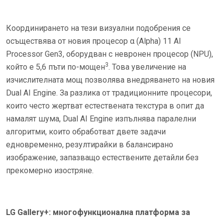
Координирането на тези визуални подобрения се
осъществява от новия процесор α (Alpha) 11 AI
Processor Gen3, оборудван с невронен процесор (NPU),
3
който е 5,6 пъти по-мощен
. Това увеличение на
изчислителната мощ позволява внедряването на новия
Dual AI Engine. За разлика от традиционните процесори,
които често жертват естествената текстура в опит да
намалят шума, Dual AI Engine изпълнява паралелни
алгоритми, които обработват двете задачи
едновременно, резултирайки в балансирано
изображение, запазващо естествените детайли без
прекомерно изостряне.
LG Gallery+: многофункционална платформа за