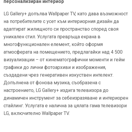
персонализиран интериор
LG Gallery+ допълва Wallpaper TV, като дава възможност
на потребителите с усет към интериорния дизайн да
адаптират жилищното си пространство според своя
уникален стил. Услугата превръща екрана в
многофункционален елемент, който оформя
атмосферата на помещението, предлагайки над 4 500
визуализации – от кинематографични моменти и гейм
графики до лични фотоархиви и изображения,
създадени чрез генеративен изкуствен интелект.
Допълнена от фонова музика, съобразена с
настроението, LG Gallery+ издига телевизора до
динамичен инструмент за себеизразяване и интериорен
стайлинг. Услугата е налична за цялата гама телевизори
LG, включително Wallpaper TV.