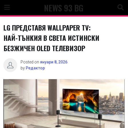
Skip
NEWS 93 BG
to
content
LG ПРЕДСТАВЯ WALLPAPER TV:
НАЙ-ТЪНКИЯ В СВЕТА ИСТИНСКИ
БЕЗЖИЧЕН OLED ТЕЛЕВИЗОР
Posted on
януари 8, 2026
by
Редактор