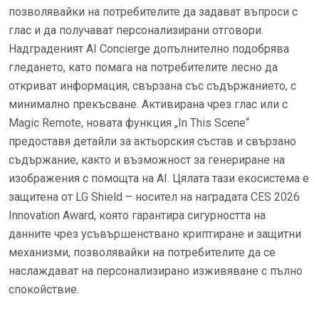
позволявайки на потребителите да задават въпроси с
глас и да получават персонализирани отговори.
Надграденият AI Concierge допълнително подобрява
гледането, като помага на потребителите лесно да
откриват информация, свързана със съдържанието, с
минимално прекъсване. Активирана чрез глас или с
Magic Remote, новата функция „In This Scene“
предоставя детайли за актьорския състав и свързано
съдържание, както и възможност за генериране на
изображения с помощта на AI. Цялата тази екосистема е
защитена от LG Shield – носител на наградата CES 2026
Innovation Award, която гарантира сигурността на
данните чрез усъвършенствано криптиране и защитни
механизми, позволявайки на потребителите да се
наслаждават на персонализирано изживяване с пълно
спокойствие.