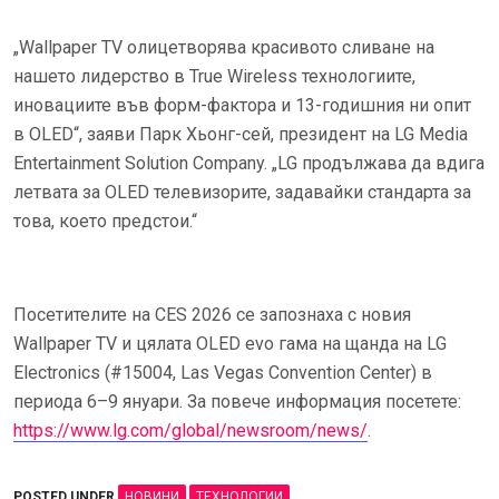
„Wallpaper TV олицетворява красивото сливане на
нашето лидерство в True Wireless технологиите,
иновациите във форм-фактора и 13-годишния ни опит
в OLED“, заяви Парк Хьонг-сей, президент на LG Media
Entertainment Solution Company. „LG продължава да вдига
летвата за OLED телевизорите, задавайки стандарта за
това, което предстои.“
Посетителите на CES 2026 се запознаха с новия
Wallpaper TV и цялата OLED evo гама на щанда на LG
Electronics (#15004, Las Vegas Convention Center) в
периода 6–9 януари. За повече информация посетете:
https://www.lg.com/global/newsroom/news/
.
POSTED UNDER
НОВИНИ
ТЕХНОЛОГИИ