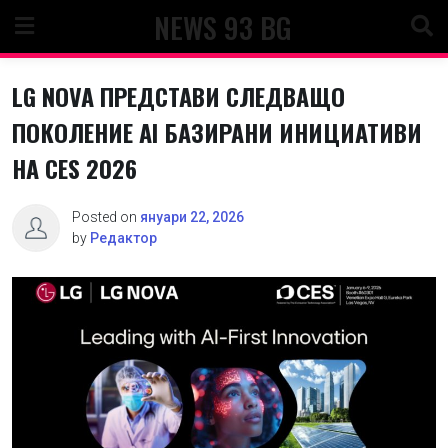
Skip
NEWS 93 BG
to
content
LG NOVA ПРЕДСТАВИ СЛЕДВАЩО
ПОКОЛЕНИЕ AI БАЗИРАНИ ИНИЦИАТИВИ
НА CES 2026
Posted on
януари 22, 2026
by
Редактор