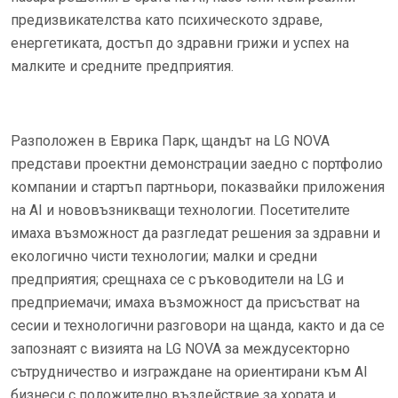
предизвикателства като психическото здраве,
енергетиката, достъп до здравни грижи и успех на
малките и средните предприятия.
Разположен в Еврика Парк, щандът на LG NOVA
представи проектни демонстрации заедно с портфолио
компании и стартъп партньори, показвайки приложения
на AI и нововъзникващи технологии. Посетителите
имаха възможност да разгледат решения за здравни и
екологично чисти технологии; малки и средни
предприятия; срещнаха се с ръководители на LG и
предприемачи; имаха възможност да присъстват на
сесии и технологични разговори на щанда, както и да се
запознаят с визията на LG NOVA за междусекторно
сътрудничество и изграждане на ориентирани към AI
бизнеси с положително въздействие за хората и