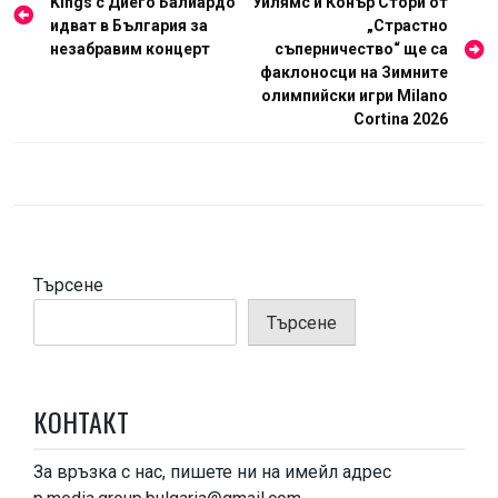
Kings с Диего Балиардо
Уилямс и Конър Стори от
идват в България за
„Страстно
незабравим концерт
съперничество“ ще са
факлоносци на Зимните
олимпийски игри Milano
Cortina 2026
Търсене
Търсене
КОНТАКТ
За връзка с нас, пишете ни на имейл адрес