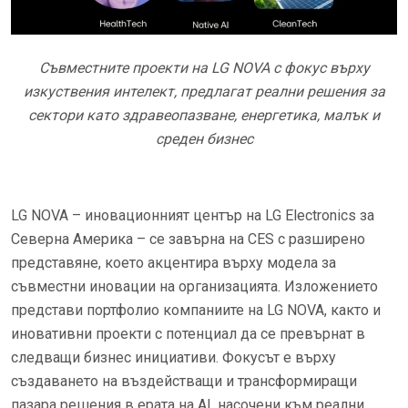
Съвместните проекти на LG NOVA с фокус върху
изкуствения интелект, предлагат реални решения за
сектори като здравеопазване, енергетика, малък и
среден бизнес
LG NOVA – иновационният център на LG Electronics за
Северна Америка – се завърна на CES с разширено
представяне, което акцентира върху модела за
съвместни иновации на организацията. Изложението
представи портфолио компаниите на LG NOVA, както и
иновативни проекти с потенциал да се превърнат в
следващи бизнес инициативи. Фокусът е върху
създаването на въздействащи и трансформиращи
пазара решения в ерата на AI, насочени към реални