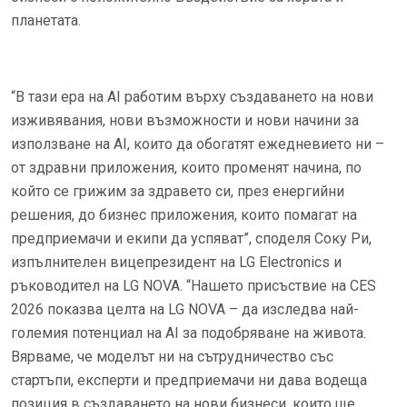
планетата.
“В тази ера на AI работим върху създаването на нови
изживявания, нови възможности и нови начини за
използване на AI, които да обогатят ежедневието ни –
от здравни приложения, които променят начина, по
който се грижим за здравето си, през енергийни
решения, до бизнес приложения, които помагат на
предприемачи и екипи да успяват”, споделя Соку Ри,
изпълнителен вицепрезидент на LG Electronics и
ръководител на LG NOVA. “Нашето присъствие на CES
2026 показва целта на LG NOVA – да изследва най-
големия потенциал на AI за подобряване на живота.
Вярваме, че моделът ни на сътрудничество със
стартъпи, експерти и предприемачи ни дава водеща
позиция в създаването на нови бизнеси, които ще