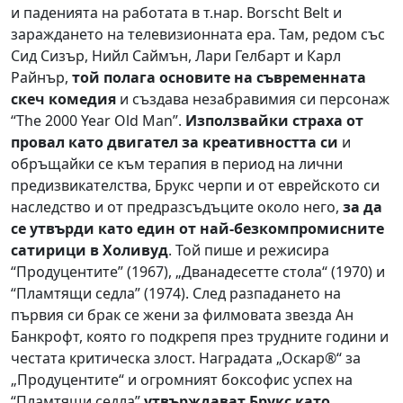
и паденията на работата в т.нар. Borscht Belt и
зараждането на телевизионната ера. Там, редом със
Сид Сизър, Нийл Саймън, Лари Гелбарт и Карл
Райнър,
той полага основите на съвременната
скеч комедия
и създава незабравимия си персонаж
“The 2000 Year Old Man”.
Използвайки страха от
провал като двигател за креативността си
и
обръщайки се към терапия в период на лични
предизвикателства, Брукс черпи и от еврейското си
наследство и от предразсъдъците около него,
за да
се утвърди като един от най-безкомпромисните
сатирици в Холивуд
. Той пише и режисира
“Продуцентите” (1967), „Дванадесетте стола“ (1970) и
“Пламтящи седла” (1974). След разпадането на
първия си брак се жени за филмовата звезда Ан
Банкрофт, която го подкрепя през трудните години и
честата критическа злост. Наградата „Оскар®“ за
„Продуцентите“ и огромният боксофис успех на
“Пламтящи седла”
утвърждават Брукс като