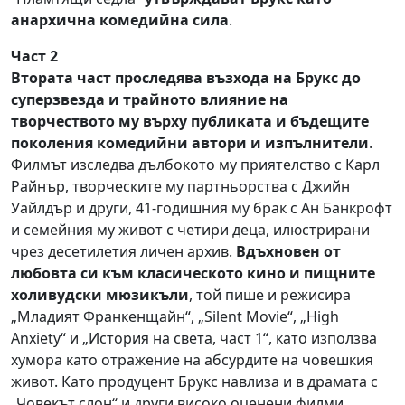
анархична комедийна сила
.
Част 2
Втората част проследява възхода на Брукс до
суперзвезда и трайното влияние на
творчеството му върху публиката и бъдещите
поколения комедийни автори и изпълнители
.
Филмът изследва дълбокото му приятелство с Карл
Райнър, творческите му партньорства с Джийн
Уайлдър и други, 41-годишния му брак с Ан Банкрофт
и семейния му живот с четири деца, илюстрирани
чрез десетилетия личен архив.
Вдъхновен от
любовта си към класическото кино и пищните
холивудски мюзикъли
, той пише и режисира
„Младият Франкенщайн“, „Silent Movie“, „High
Anxiety“ и „История на света, част 1“, като използва
хумора като отражение на абсурдите на човешкия
живот. Като продуцент Брукс навлиза и в драмата с
„Човекът слон“ и други високо оценени филми,