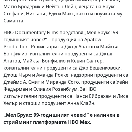
Матю Бродерик и Нейтън Лейн; децата на Брукс –
Стефани, Никълъс, Еди и Макс, както и внучката му
Саманта.
HBO Documentary Films представя „Мел Брукс: 99-
годишният човек!“ – продукция на Apatow
Production. Режисьори са Джъд Апатов и Майкъл
Бонфилио, изпълнителни продуценти са Джъд
Апатов, Майкъл Бонфилио и Кевин Салтер,
коизпълнителни продуценти са Джо Бешенковски,
Джош Чърч и Аманда Ролке; надзорни продуценти са
Джеймс А. Смит и Миранда Сото, продуценти са Уейн
Федърман и Оливия Розенблум. За HBO
изпълнителни продуценти са Нанси Ейбрахам и Лиса
Хелър и старши продуцент Анна Клайн.
„Мел Брукс: 99-годишният човек!“ е наличен в
стрийминг платформата HBO Max.