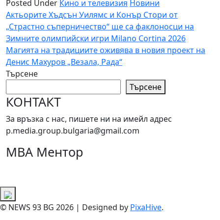
Posted Under
Кино и телевизия
Новини
Навигация
Актьорите Хъдсън Уилямс и Конър Стори от
„Страстно съперничество“ ще са факлоносци на
Зимните олимпийски игри Milano Cortina 2026
Магията на традициите оживява в новия проект на
Денис Махуров „Везала, Рада“
Търсене
Търсене
КОНТАКТ
За връзка с нас, пишете ни на имейл адрес
p.media.group.bulgaria@gmail.com
МВА Ментор
© NEWS 93 BG 2026
|
Designed by
PixaHive
.