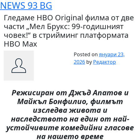
NEWS 93 BG
Skip
to
Гледаме HBO Original филма от две
content
части „Мел Брукс: 99-годишният
човек!“ в стрийминг платформата
HBO Max
Posted on
януари 23,
2026
by
Редактор
Режисиран от Джъд Апатов и
Майкъл Бонфилио, филмът
изследва живота и
наследството на един от най-
устойчивите комедийни гласове
на нашето време