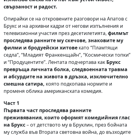
свързаност и радост.
Опирайки се на откровените разговори на Апатов с
Брукс и на архивни кадри от негови изпълнения и
телевизионни участия през десетилетията,
филмът
проследява ранните му скечове, знаковите му
филми и бродуейски хитове
като “Пламтящи
седла”, “Младият Франкенщайн”, “Космически топки”
и “Продуцентите”. Лентата подчертава как
Брукс
превръща личната болка, следвоенната травма
и абсурдите на живота в дръзка, изключително
смешна сатира,
която подкопава нормите и
променя облика американската комедия.
Част 1
Първата част проследява ранните
преживявания, които оформят комедийния глас
на Брукс
– от детството му в Бруклин, през бойната
му служба във Втората световна война, до възходите