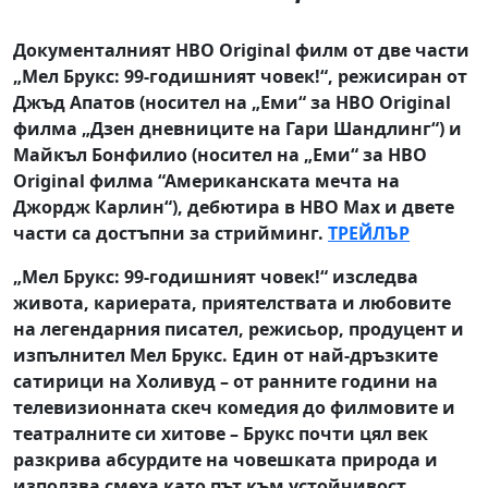
Документалният HBO Original филм от две части
„Мел Брукс: 99-годишният човек!“, режисиран от
Джъд Апатов (носител на „Еми“ за HBO Original
филма „Дзен дневниците на Гари Шандлинг“) и
Майкъл Бонфилио (носител на „Еми“ за HBO
Original филма “Американската мечта на
Джордж Карлин“), дебютира в HBO Max и двете
части са достъпни за стрийминг.
ТРЕЙЛЪР
„Мел Брукс: 99-годишният човек!“ изследва
живота, кариерата, приятелствата и любовите
на легендарния писател, режисьор, продуцент и
изпълнител Мел Брукс. Един от най-дръзките
сатирици на Холивуд – от ранните години на
телевизионната скеч комедия до филмовите и
театралните си хитове – Брукс почти цял век
разкрива абсурдите на човешката природа и
използва смеха като път към устойчивост,