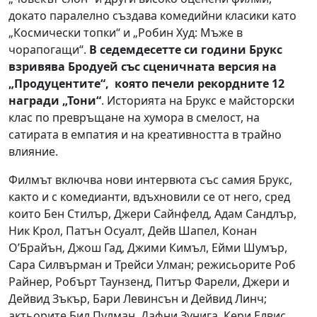
докато паралелно създава комедийни класики като
„Космически топки“ и „Робин Худ: Мъже в
чорапогащи“.
В седемдесетте си години Брукс
взривява Бродуей със сценичната версия на
„Продуцентите“, която печели рекордните 12
награди „Тони“
. Историята на Брукс е майсторски
клас по превръщане на хумора в смелост, на
сатирата в емпатия и на креативността в трайно
влияние.
Филмът включва нови интервюта със самия Брукс,
както и с комедианти, вдъхновили се от него, сред
които Бен Стилър, Джери Сайнфелд, Адам Сандлър,
Ник Крол, Патън Осуалт, Дейв Шапел, Конан
О’Брайън, Джош Гад, Джими Кимъл, Ейми Шумър,
Сара Силвърман и Трейси Улман; режисьорите Роб
Райнер, Робърт Таунзенд, Питър Фарели, Джери и
Дейвид Зъкър, Бари Левинсън и Дейвид Линч;
актьорите Бил Пулман, Дафни Зунига, Кери Елвис,