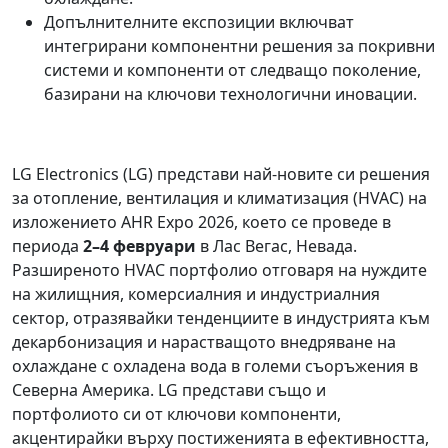
Допълнителните експозиции включват
интегрирани компонентни решения за покривни
системи и компоненти от следващо поколение,
базирани на ключови технологични иновации.
LG Electronics (LG) представи най-новите си решения
за отопление, вентилация и климатизация (HVAC) на
изложението AHR Expo 2026, което се проведе в
периода
2–4 февруари
в Лас Вегас, Невада.
Разширеното HVAC портфолио отговаря на нуждите
на жилищния, комерсиалния и индустриалния
сектор, отразявайки тенденциите в индустрията към
декарбонизация и нарастващото внедряване на
охлаждане с охладена вода в големи съоръжения в
Северна Америка. LG представи също и
портфолиото си от ключови компоненти,
акцентирайки върху постиженията в ефективността,