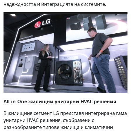
надеждността и интеграцията на системите.
All-in-One жилищни унитарни HVAC решения
В жилищния сегмент LG представя интегрирана гама
унитарни HVAC решения, съобразени с
разнообразните типове жилища и климатични