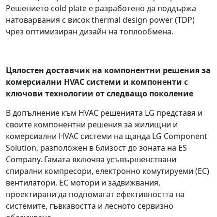
Решението cold plate е разработено да поддържа
натоварвания с висок thermal design power (TDP)
чрез оптимизиран дизайн на топлообмена.
Цялостен доставчик на компонентни решения за
комерсиални HVAC системи и компоненти с
ключови технологии от следващо поколение
В допълнение към HVAC решенията LG представя и
своите компонентни решения за жилищни и
комерсиални HVAC системи на щанда LG Component
Solution, разположен в близост до зоната на ES
Company. Гамата включва усъвършенствани
спирални компресори, електронно комутируеми (EC)
вентилатори, EC мотори и задвижвания,
проектирани да подпомагат ефективността на
системите, гъвкавостта и лесното сервизно