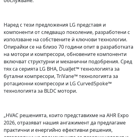
обслужване.
Наред с тези предложения LG представя и
компоненти от следващо поколение, разработени с
използване на собствените ѝ ключови технологии.
Опирайки се на близо 70 години опит в разработката
на мотори и компресори, обновените компоненти
включват структурни и механични подобрения. Сред
тях са серията LG BHA, DualJet™ технологията за
бутални компресори, TriVane™ технологията за
ротационни компресори и LG CurvedSpoke™
технологията за BLDC мотори.
„HVAC решенията, които представихме на AHR Expo
2026, отразяват нашия ангажимент да предлагаме
практични и енергийно ефективни решения,