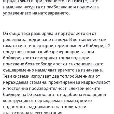
вграден
Wi-Fi
и приложението
LG ThinQ™
,
като
намалява нуждата от окабеляване и подпомага
управлението на натоварването.
LG също така разширява и портфолиото си от
решения за подгряване на вода. В допълнение към
гамата си от инверторни термопомпени бойлери, LG
представя кондензнибезрезервоарни газови
бойлери, които осигуряват топла вода при
поискване без необходимост от съхранение, като
същевременно намаляват времето за изчакване.
Тези системи използват два топлообменника от
неръждаема стомана, проектирани за издръжливост
и постоянна производителност. Електрическите
бойлери на LG разполагат с подобрена изолация и
конструкция от неръждаема стомана, които
подпомагат задържането на топлината и
дългосрочната експлоатация.