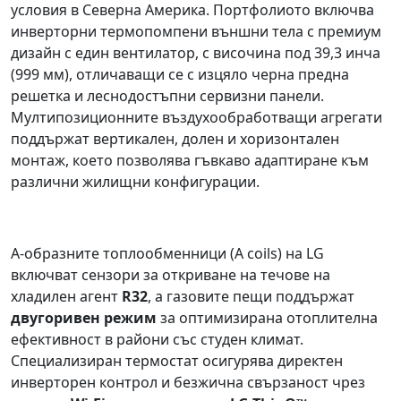
условия в Северна Америка. Портфолиото включва
инверторни термопомпени външни тела с премиум
дизайн с един вентилатор, с височина под 39,3 инча
(999 мм), отличаващи се с изцяло черна предна
решетка и леснодостъпни сервизни панели.
Мултипозиционните въздухообработващи агрегати
поддържат вертикален, долен и хоризонтален
монтаж, което позволява гъвкаво адаптиране към
различни жилищни конфигурации.
A-образните топлообменници (A coils) на LG
включват сензори за откриване на течове на
хладилен агент
R32
, а газовите пещи поддържат
двугоривен режим
за оптимизирана отоплителна
ефективност в райони със студен климат.
Специализиран термостат осигурява директен
инверторен контрол и безжична свързаност чрез