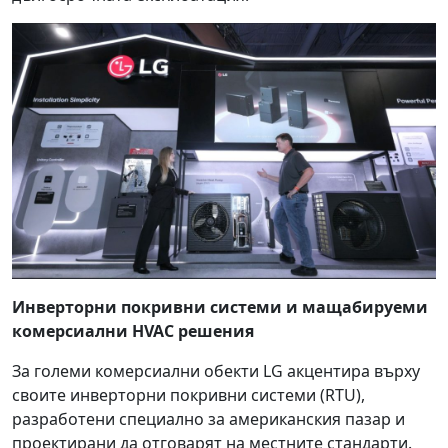
Инверторни покривни системи и мащабируеми
комерсиални HVAC решения
За големи комерсиални обекти LG акцентира върху
своите инверторни покривни системи (RTU),
разработени специално за американския пазар и
проектирани да отговарят на местните стандарти.