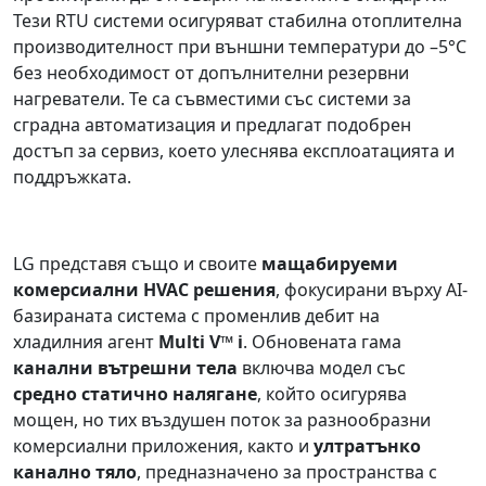
Тези RTU системи осигуряват стабилна отоплителна
производителност при външни температури до –5°C
без необходимост от допълнителни резервни
нагреватели. Те са съвместими със системи за
сградна автоматизация и предлагат подобрен
достъп за сервиз, което улеснява експлоатацията и
поддръжката.
LG представя също и своите
мащабируеми
комерсиални HVAC решения
, фокусирани върху AI-
базираната система с променлив дебит на
хладилния агент
Multi V™ i
. Обновената гама
канални вътрешни тела
включва модел със
средно статично налягане
, който осигурява
мощен, но тих въздушен поток за разнообразни
комерсиални приложения, както и
ултратънко
канално тяло
, предназначено за пространства с