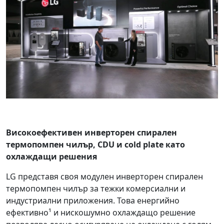
Високоефективен инверторен спирален
термопомпен чилър, CDU и cold plate като
охлаждащи решения
LG представя своя модулен инверторен спирален
термопомпен чилър за тежки комерсиални и
индустриални приложения. Това енергийно
ефективно¹ и нискошумно охлаждащо решение