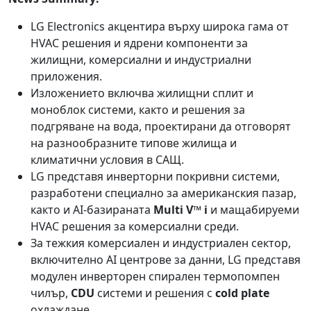
LG Electronics акцентира върху широка гама от
HVAC решения и ядрени компоненти за
жилищни, комерсиални и индустриални
приложения.
Изложението включва жилищни сплит и
моноблок системи, както и решения за
подгряване на вода, проектирани да отговорят
на разнообразните типове жилища и
климатични условия в САЩ.
LG представя инверторни покривни системи,
разработени специално за американския пазар,
както и AI-базираната
Multi V™ i
и мащабируеми
HVAC решения за комерсиални среди.
За тежкия комерсиален и индустриален сектор,
включително AI центрове за данни, LG представя
модулен инверторен спирален термопомпен
чилър,
CDU
системи и решения с
cold plate
охлаждане.