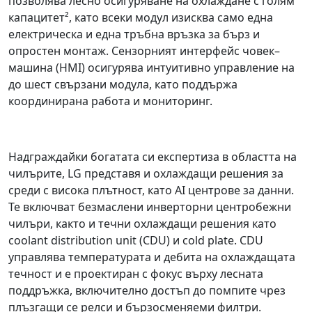
позволява лесно осигуряване на охлаждане с голям
капацитет², като всеки модул изисква само една
електрическа и една тръбна връзка за бърз и
опростен монтаж. Сензорният интерфейс човек–
машина (HMI) осигурява интуитивно управление на
до шест свързани модула, като поддържа
координирана работа и мониторинг.
Надграждайки богатата си експертиза в областта на
чилърите, LG представя и охлаждащи решения за
среди с висока плътност, като AI центрове за данни.
Те включват безмаслени инверторни центробежни
чилъри, както и течни охлаждащи решения като
coolant distribution unit (CDU) и cold plate. CDU
управлява температурата и дебита на охлаждащата
течност и е проектиран с фокус върху лесната
поддръжка, включително достъп до помпите чрез
плъзгащи се релси и бързосменяеми филтри.