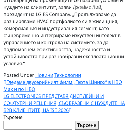
отговарящи на променящите се пазарни условия и
нуждите на клиентите“, заяви Джеймс Лий,
президент на LG ES Company. „Продължаваме да
разширяваме HVAC портфолиото си в жилищния,
комерсиалния и индустриалния сегмент, като
същевременно интегрираме изкуствен интелект в
управлението и контрола на системите, за да
подпомогнем ефективността, надеждността и
устойчивостта при разнообразни експлоатационни
условия.“
Posted Under
Новини
Технологии
Навигация
Гледаме двусерийният филм „Герта Шнирх“ в HBO
Max и по HBO
LG ELECTRONICS ПРЕДСТАВЯ ДИСПЛЕЙНИ И
СОФТУЕРНИ РЕШЕНИЯ, СЪОБРАЗЕНИ С НУЖДИТЕ НА
B2B КЛИЕНТИТЕ, НА ISE 2026
Търсене
Търсене