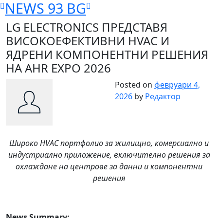
NEWS 93 BG
Skip
to
LG ELECTRONICS ПРЕДСТАВЯ
content
ВИСОКОЕФЕКТИВНИ HVAC И
ЯДРЕНИ КОМПОНЕНТНИ РЕШЕНИЯ
НА AHR EXPO 2026
Posted on
февруари 4,
2026
by
Редактор
Широко HVAC портфолио за жилищнo, комерсиалнo и
индустриалнo приложениe, включително решения за
охлаждане на центрове за данни и компонентни
решения
News Summary: