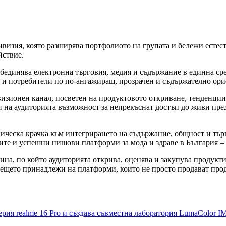
ивизия, която разширява портфолиото на групата и бележи естест
йствие.
обединява електронна търговия, медия и съдържание в единна ср
е и потребители по по-ангажиращ, прозрачен и съдържателно ор
зионен канал, посветен на продуктовото откриване, тенденции
и на аудиторията възможност за непрекъснат достъп до живи пр
гическа крачка към интегрирането на съдържание, общност и тър
емите и успешни нишови платформи за мода и здраве в България –
ина, по който аудиторията открива, оценява и закупува продукт
дещето принадлежи на платформи, които не просто продават прод
ерия realme 16 Pro и създава съвместна лаборатория LumaColor