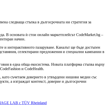
вена следваща стъпка в дългосрочната ни стратегия за
еда. В основата ѝ стои онлайн маркетплейсът CodeMarket.bg –
иентиран начин.
те и интерактивното пазаруване. Каналът ще бъде достъпен
едставяния, селектирани предложения и специални кампании в
говия в една обща екосистема. Новата платформа стъпва върху
 CodeFashion и CodeHealth.
и, като съчетаем доверието в утвърдени нишови медии със
укти, а изграждат контекст, доверие и дългосрочни
 IMAGE LAB с TÜV Rheinland