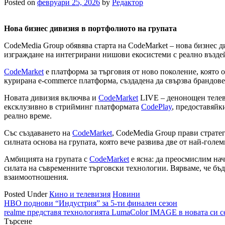
Posted on
февруари 25, 2026
by
Редактор
Нова бизнес дивизия в портфолиото на групата
CodeMedia Group обявява старта на CodeMarket – нова бизнес д
изграждане на интегрирани нишови екосистеми с реално възде
CodeMarket
е платформа за търговия от ново поколение, която 
курирана e-commerce платформа, създадена да свързва брандов
Новата дивизия включва и
CodeMarket
LIVE – денонощен телеви
ексклузивно в стрийминг платформата
CodePlay
, предоставяйк
реално време.
Със създаването на
CodeMarket
, CodeMedia Group прави страте
силната основа на групата, която вече развива две от най-гол
Амбицията на групата с
CodeMarket
е ясна: да преосмислим нач
силата на съвременните търговски технологии. Вярваме, че бъ
взаимоотношения.
Posted Under
Кино и телевизия
Новини
Навигация
HBO поднови “Индустрия” за 5-ти финален сезон
realme представя технологията LumaColor IMAGE в новата си с
Търсене