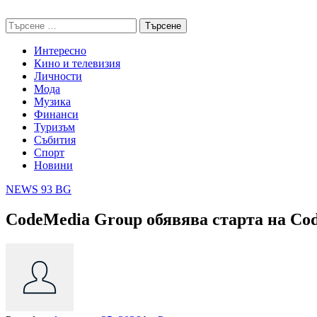
Skip
NEWS 93 BG
to
Търсене
content
за:
Интересно
Кино и телевизия
Личности
Мода
Музика
Финанси
Туризъм
Събития
Спорт
Новини
NEWS 93 BG
CodeMedia Group обявява старта на Co