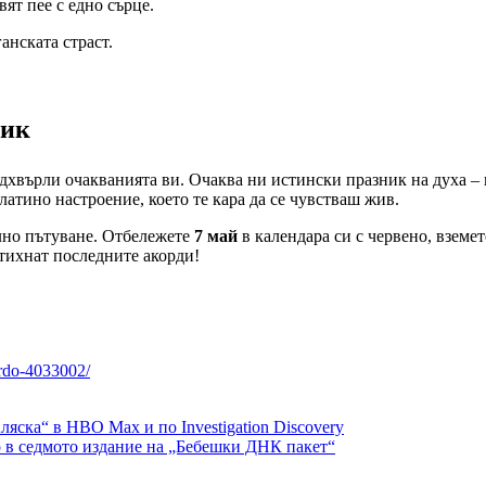
свят пее с едно сърце.
анската страст.
ник
 надхвърли очакванията ви. Очаква ни истински празник на духа 
латино настроение, което те кара да се чувстваш жив.
ално пътуване. Отбележете
7 май
в календара си с червено, вземе
утихнат последните акорди!
ardo-4033002/
яска“ в HBO Max и по Investigation Discovery
ро в седмото издание на „Бебешки ДНК пакет“