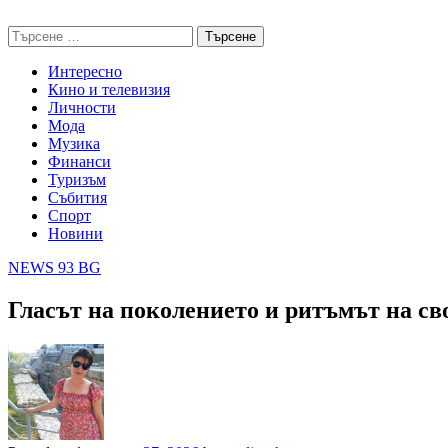
Skip
NEWS 93 BG
to
Търсене
content
за:
Интересно
Кино и телевизия
Личности
Мода
Музика
Финанси
Туризъм
Събития
Спорт
Новини
NEWS 93 BG
Гласът на поколението и ритъмът на св