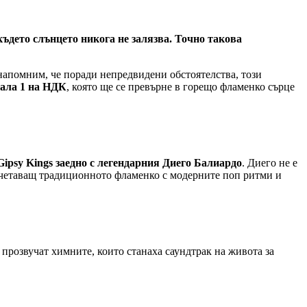
където слънцето никога не залязва. Точно такова
 напомним, че поради непредвидени обстоятелства, този
Зала 1 на НДК
, която ще се превърне в горещо фламенко сърце
Gipsy Kings заедно с легендарния Диего Балиардо
. Диего не е
 съчетаващ традиционното фламенко с модерните поп ритми и
 прозвучат химните, които станаха саундтрак на живота за