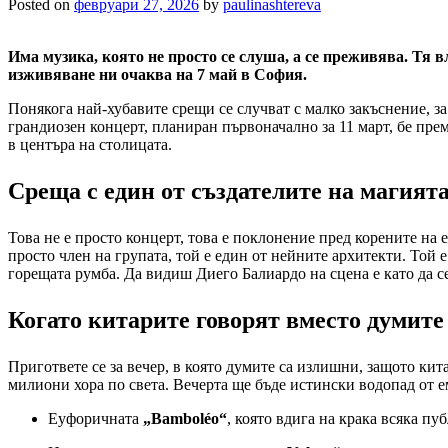
Posted on
февруари 27, 2026
by
paulinashtereva
Има музика, която не просто се слуша, а се преживява. Тя в
изживяване ни очаква на 7 май в София.
Понякога най-хубавите срещи се случват с малко закъснение, з
грандиозен концерт, планиран първоначално за 11 март, бе пре
в центъра на столицата.
Среща с един от създателите на магият
Това не е просто концерт, това е поклонение пред корените на 
просто член на групата, той е един от нейните архитекти. Той
горещата румба. Да видиш Диего Балиардо на сцена е като да с
Когато китарите говорят вместо думите
Пригответе се за вечер, в която думите са излишни, защото ки
милиони хора по света. Вечерта ще бъде истински водопад от е
Еуфоричната
„Bamboléo“
, която вдига на крака всяка пу