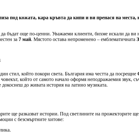
лиза под кожата, кара кръвта да кипи и ви пренася на места, 
а да бъдат още по-ценни. Уважаеми клиенти, бихме искали да ви
местен за
7 май
. Мястото остава непроменено – емблематичната
а
един стил, който покори света. България има честта да посрещне
 е човекът, който от самото начало оформя неподражаемия звук,
е докоснеш до живата история на латино музиката.
тарите ще разказват истории. Под светлините на прожекторите ще
моции с безсмъртните хитове:
блика.