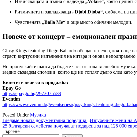
Извисяващата и пълна с надежда
„Volare“
, която целият 
Ритмичната и завладяваща
„Djobi Djoba“
, емблема на циг
Чувствената
„Baila Me“
и още много обичани мелодии.
Повече от концерт – емоционален праз
Gipsy Kings featuring Diego Baliardo обещават вечер, която ще
страст, виртуозни изпълнения на китара и онова неподправено 
Не пропускайте шанса да бъдете част от това вълшебно музик
заедно създадем спомени, които ще ни топлят дълго след като 
Билетите вече са в продажба:
Epay Go
https://epaygo.bg/2973075589
Eventim
https://www.eventim.bg/eventseries/gipsy-kings-featuring-diego-bali
Posted Under
Музика
Навигация
Гледаме новата документална поредица „Изгубените жени на Ал
25 български семейства получават подкрепа за над 125 000 ев
Търсене