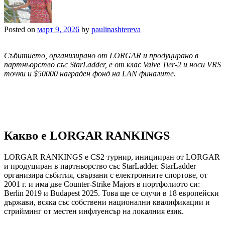
Posted on
март 9, 2026
by
paulinashtereva
Събитието, организирано от LORGAR
и продуцирано в
партньорство със StarLadder,
е от клас Valve Tier-2
и носи VRS
точки и $50000
награден фонд на LAN
финалите.
Какво е LORGAR RANKINGS
LORGAR RANKINGS e CS2 турнир, иницииран от LORGAR
и продуциран в партньорство със StarLadder. StarLadder
организира събития, свързани с електронните спортове, от
2001 г. и има две Counter-Strike Majors в портфолиото си:
Berlin 2019 и Budapest 2025. Това ще се случи в 18 европейски
държави, всяка със собствени национални квалификации и
стрийминг от местен инфлуенсър на локалния език.