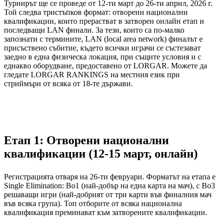
Турнирът ще се проведе от 12-ти март до 26-ти април, 2026 г.
Той следва тристъпков формат: отворени национални
квалификации, които прерастват в затворен онлайн етап и
последващи LAN финали. За тези, които са по-малко
запознати с термините, LAN (local area network) финалът е
присъствено събитие, където всички играчи се състезават
заедно в една физическа локация, при същите условия и с
еднакво оборудване, предоставено от LORGAR. Можете да
гледате LORGAR RANKINGS на местния език при
стриймъри от всяка от 18-те държави.
Етап 1: Отворени национални
квалификации (12-15 март, онлайн)
Регистрацията отваря на 26-ти февруари. Форматът на етапа е
Single Elimination: Bo1 (най-добър на една карта на мач), с Bo3
решаващи игри (най-добрият от три карти във финалния мач
във всяка група). Топ отборите от всяка национална
квалификация преминават към затворените квалификации.