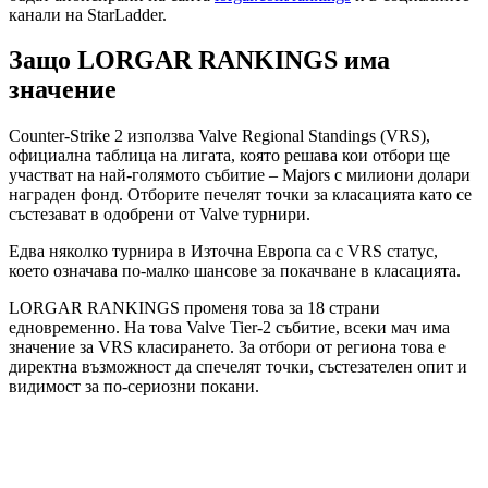
канали на StarLadder.
Защо LORGAR RANKINGS има
значение
Counter-Strike 2 използва Valve Regional Standings (VRS),
официална таблица на лигата, която решава кои отбори ще
участват на най-голямото събитие – Majors с милиони долари
награден фонд. Отборите печелят точки за класацията като се
състезават в одобрени от Valve турнири.
Едва няколко турнира в Източна Европа са с VRS статус,
което означава по-малко шансове за покачване в класацията.
LORGAR RANKINGS променя това за 18 страни
едновременно. На това Valve Tier-2 събитие, всеки мач има
значение за VRS класирането. За отбори от региона това е
директна възможност да спечелят точки, състезателен опит и
видимост за по-сериозни покани.