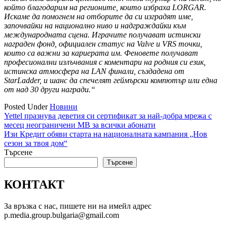
който благодарим на регионите, които избраха LORGAR.
Искаме да помогнем на отборите да си изградят име,
започвайки на национално ниво и надграждайки към
международната сцена. Играчите получават истински
награден фонд, официален статус на Valve и VRS точки,
които са важни за кариерата им. Феновете получават
професионални излъчвания с коментари на родния си език,
истинска атмосфера на LAN финали, създадена от
StarLadder, и шанс да спечелят геймърски компютър или една
от над 30 други награди.“
Posted Under
Новини
Навигация
Yettel празнува деветия си сертификат за най-добра мрежа с
месец неограничени MB за всички абонати
Изи Кредит обяви старта на националната кампания „Нов
сезон за твоя дом“
Търсене
Търсене
КОНТАКТ
За връзка с нас, пишете ни на имейл адрес
p.media.group.bulgaria@gmail.com