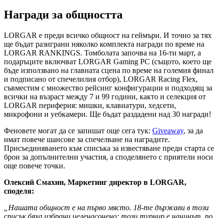
Награди за общността
LORGAR е преди всичко общност на геймъри. И точно за тях
ще бъдат разиграни няколко комплекта награди по време на
LORGAR RANKINGS. Томболата започва на 16-ти март, а
подаръците включват LORGAR Gaming PC (същото, което ще
бъде използвано на главната сцена по време на големия финал
и подписано от спечелилия отбор), LORGAR Racing Flex,
съвместим с множество рейсинг конфигурации и подходящ за
всички на възраст между 7 и 99 години, както и селекция от
LORGAR периферия: мишки, клавиатури, хедсети,
микрофони и уебкамери. Ще бъдат раздадени над 30 награди!
Феновете могат да се запишат още сега тук:
Giveaway
, за да
имат повече шансове за спечелване на наградите.
Присъединяването към списъка за известяване преди старта се
брои за допълнителни участия, а споделянето с приятели носи
още повече точки.
Олексий Смахин
,
Маркетинг директор в
LORGAR,
споделя
:
„Нашата общност е на първо място. 18-те държави в този
списък бяха избрани целенасочено: този турнир е начинът, по