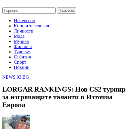
Skip
NEWS 93 BG
to
Търсене
content
за:
Интересно
Кино и телевизия
Личности
Мода
Музика
Финанси
Туризъм
Събития
Спорт
Новини
NEWS 93 BG
LORGAR RANKINGS: Нов CS2 турнир
за изгряващите таланти в Източна
Европа