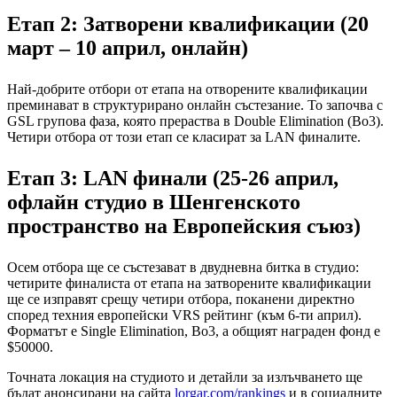
Етап 2: Затворени квалификации (20
март – 10 април, онлайн)
Най-добрите отбори от етапа на отворените квалификации
преминават в структурирано онлайн състезание. То започва с
GSL групова фаза, която прераства в Double Elimination (Bo3).
Четири отбора от този етап се класират за LAN финалите.
Етап 3: LAN финали (25-26 април,
офлайн студио в Шенгенското
пространство на Европейския съюз)
Осем отбора ще се състезават в двудневна битка в студио:
четирите финалиста от етапа на затворените квалификации
ще се изправят срещу четири отбора, поканени директно
според техния европейски VRS рейтинг (към 6-ти април).
Форматът е Single Elimination, Bo3, а общият награден фонд е
$50000.
Точната локация на студиото и детайли за излъчването ще
бъдат анонсирани на сайта
lorgar.com/rankings
и в социалните