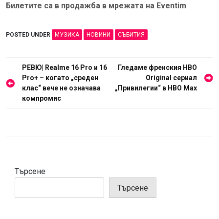
Билетите са в продажба в мрежата на
Eventim
POSTED UNDER
МУЗИКА
НОВИНИ
СЪБИТИЯ
Навигация
РЕВЮ| Realme 16 Pro и 16
Гледаме френския HBO
Pro+ – когато „среден
Original сериал
клас“ вече не означава
„Привилегии“ в HBO Max
компромис
Търсене
Търсене