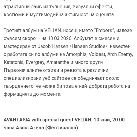
атрактивни лайв изпълнения, визуални ефекти,
костюми и мултимедийна активност на сцената.
Tретият албум на VELIAN, носещ името “Embers”, излезе
съвсем скоро – на 13.03.2026. Албумът е смесен и
мастериран от Jacob Hansen /Hansen Studios/, известен
с работата си по албуми на Amorphis, Volbeat, Arch Enemy,
Katatonia, Evergrey, Amaranthe и много други.
Първоначалните отзиви и ревюта в различни
специализирани уеб сайтове се обединяват около
твърдението, че може би това е най-добрата работа на
формацията до момента.
AVANTASIA
with special guest
VELIAN
: 10 юни, 20:00
часа
Asics Arena
(Фестивална).