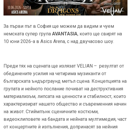
За първи път в София ще можем да видим и чуем
немската супер група
AVANTASIA
, които ще свирят на
10 юни 2026-а в Asics Arena, с над двучасово шоу.
Преди тях на сцената ще излязат VELIAN – резултат от
обединените усилия на четирима музиканти от
българската ъндърграунд метъл сцена. Концепцията на
групата и нейното послание почиват на деструктивния
материализъм, липсата на ценности и стабилност, които
характеризират нашето общество и съвременния начин
на живот. Стиймпънк сценичните костюми,
видеоклиповете на бандата и нейната мултимедия, част
от концертните ѝ изпълнения, допринасят за нейния