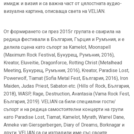
имидж и визия и са важна част от цялостната аудио-
визуална картина, описваща света на VELIAN.
От формирането си през 2015г групата е свирила на
редица фестивали в България, Гърция и Румъния, и е
делила сцена като съпорт за Kamelot, Moonspell
(Maximum Rock Festival, Букурещ, Румъния, 2016),
Kreator, Eluveitie, Dragonforce, Rotting Christ (Metalhead
Meeting, Букурещ, Румъния, 2016), Kreator, Paradise Lost,
Powerwolf, Tiamat (Sofia Metal Fest, България, 2016), Iron
Maiden, Judas Priest, Sabaton etc. (Hills of Rock, България,
2018), WASP, Rage, Destruction, Avantasia (Varna Rock Fest,
България, 2019). VELIAN са били специални гости/
съпорт и на редица самостоятелни концерти на групи
като Paradise Lost, Tiamat, Kamelot, Myrath, Warrel Dane,
Anneke van Giersgerbergen, Diary of Dreams, Borknagar и
други. VELIAN са си изградили име със своите