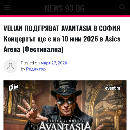
Skip
NEWS 93 BG
to
content
VELIAN ПОДГРЯВАТ AVANTASIA В СОФИЯ
Концертът ще е на 10 юни 2026 в Asics
Arena (Фестивална)
Posted on
март 27, 2026
by
Редактор