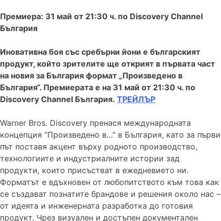
Премиера: 31 май от 21:30 ч. по Discovery Channel
България
Иновативна боя със сребърни йони е българският
продукт, който зрителите ще открият в първата част
на новия за България формат „Произведено в
България“. Премиерата е на 31 май от 21:30 ч. по
Discovery Channel България.
ТРЕЙЛЪР
Warner Bros. Discovery пренася международната
концепция “Произведено в…” в България, като за първи
път поставя акцент върху родното производство,
технологиите и индустриалните истории зад
продукти, които присъстват в ежедневието ни.
Форматът е вдъхновен от любопитството към това как
се създават познатите брандове и решения около нас –
от идеята и инженерната разработка до готовия
продукт. Чрез визуален и достъпен документален