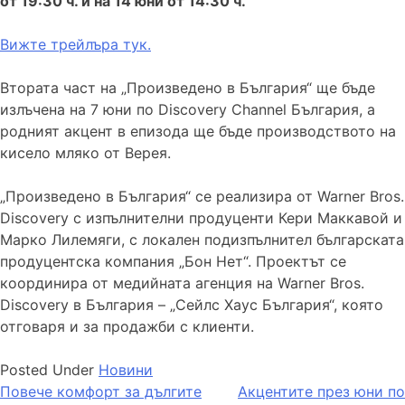
от 19:30 ч. и на 14 юни от 14:30 ч.
Вижте трейлъра тук.
Втората част на „Произведено в България“ ще бъде
излъчена на 7 юни по Discovery Channel България, а
родният акцент в епизода ще бъде производството на
кисело мляко от Верея.
„Произведено в България“ се реализира от Warner Bros.
Discovery с изпълнителни продуценти Кери Маккавой и
Марко Лилемяги, с локален подизпълнител българската
продуцентска компания „Бон Нет“. Проектът се
координира от медийната агенция на Warner Bros.
Discovery в България – „Сейлс Хаус България“, която
отговаря и за продажби с клиенти.
Posted Under
Новини
Навигация
Повече комфорт за дългите
Акцентите през юни по