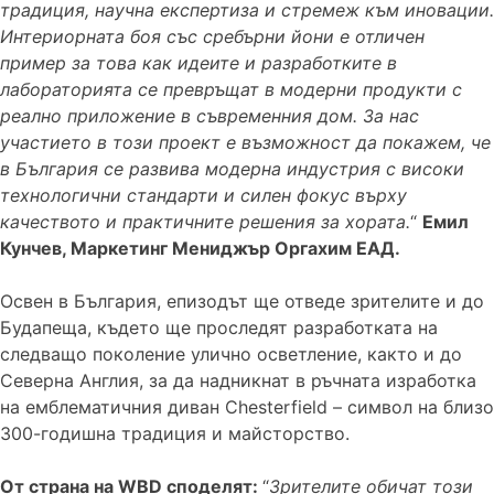
традиция, научна експертиза и стремеж към иновации.
Интериорната боя със сребърни йони е отличен
пример за това как идеите и разработките в
лабораторията се превръщат в модерни продукти с
реално приложение в съвременния дом. За нас
участието в този проект е възможност да покажем, че
в България се развива модерна индустрия с високи
технологични стандарти и силен фокус върху
качеството и практичните решения за хората.
“
Eмил
Кунчев, Маркетинг Мениджър Оргахим ЕАД.
Освен в България, епизодът ще отведе зрителите и до
Будапеща, където ще проследят разработката на
следващо поколение улично осветление, както и до
Северна Англия, за да надникнат в ръчната изработка
на емблематичния диван Chesterfield – символ на близо
300-годишна традиция и майсторство.
От страна на WBD споделят:
“
Зрителите обичат този