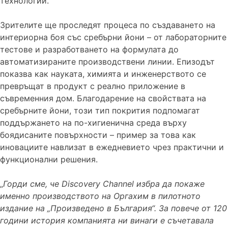
технологии.
Зрителите ще проследят процесa по създаването на
интериорна боя със сребърни йони – от лабораторните
тестове и разработването на формулата до
автоматизираните производствени линии. Епизодът
показва как науката, химията и инженерството се
превръщат в продукт с реално приложение в
съвременния дом. Благодарение на свойствата на
сребърните йони, този тип покрития подпомагат
поддържането на по-хигиенична среда върху
боядисаните повърхности – пример за това как
иновациите навлизат в ежедневието чрез практични и
функционални решения.
„
Горди сме, че Discovery Channel избра да покаже
именно производството на Оргахим в пилотното
издание на „Произведено в България“. За повече от 120
години история компанията ни винаги е съчетавала