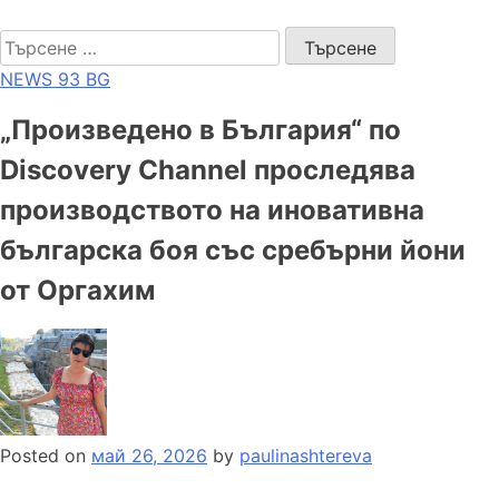
Skip
NEWS 93 BG
to
Търсене
content
за:
NEWS 93 BG
„Произведено в България“ по
Discovery Channel проследява
производството на иновативна
българска боя със сребърни йони
от Оргахим
Posted on
май 26, 2026
by
paulinashtereva