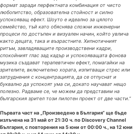
формат заради перфектната комбинация от чисто
любопитство, образователна стойност и силно
успокояващ ефект. Шоуто е идеално за цялото
семейство, тъй като обяснява сложни инженерни
процеси по достъпен и визуален начин, който увлича
както децата, така и възрастните. Хипнотичният
ритъм, завладяващите производствени кадри,
спокойният глас зад кадър и успокояващата фонова
музика създават терапевтичен ефект, помагайки на
зрителите, включително хората, изпитващи стрес или
затруднения с концентрацията, да се отпуснат и
буквално да успокоят ума си, докато научават нещо
полезно. Радваме се, че можем да представим на
българския зрител този пилотен проект от две части
.“
Първата част на „Произведено в България“ ще бъде
излъчена на 31 май от 21:30 ч. по Discovery Channel
България, с повторения на 5 юни от 00:00 ч., на 12 юни