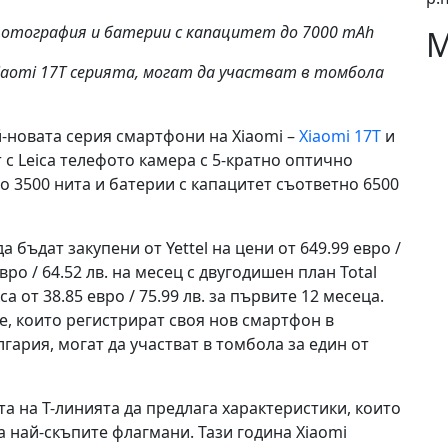
 фотография и батерии с капацитет до 7000 mAh
М
aomi 17T серията
, могат да участват в томбола
й-новата серия смартфони на Xiaomi –
Xiaomi 17T
и
т с Leica телефото камера с 5-кратно оптично
о 3500 нита и батерии с капацитет съответно 6500
а бъдат закупени от Yettel на цени от 649.99 евро /
евро / 64.52 лв. на месец с двугодишен план Total
 от 38.85 евро / 75.99 лв. за първите 12 месеца.
е, които регистрират своя нов смартфон в
ария, могат да участват в томбола за един от
а на T-линията да предлага характеристики, които
а най-скъпите флагмани. Тази година Xiaomi