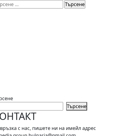
рсене
рсене
Търсене
ОНТАКТ
 връзка с нас, пишете ни на имейл адрес
media.group.bulgaria@gmail.com