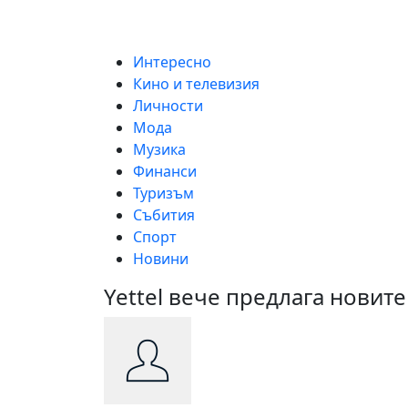
Skip
to
content
Интересно
Кино и телевизия
Личности
Мода
Музика
Финанси
Туризъм
Събития
Спорт
Новини
Yettel вече предлага новите