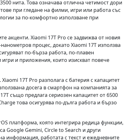
 3500 нита. Това означава отлична четимост дори
етове при гледане на филми, игри или работа със
логии за по-комфортно използване при
е акценти. Xiaomi 17T Pro се задвижва от новия
3-нанометров процес, докато Xiaomi 17T използва
осигуряват по-бърза работа, по-плавен
 игри и приложения, които изискват повече
 Xiaomi 17T Pro разполага с батерия с капацитет
използвана досега в смартфон на компанията за
 17T също предлага сериозен капацитет от 6500
harge това осигурява по-дълга работа и бързо
erOS платформа, която интегрира редица функции,
а Google Gemini, Circle to Search и други
на информация, работата с текст и ежедневните