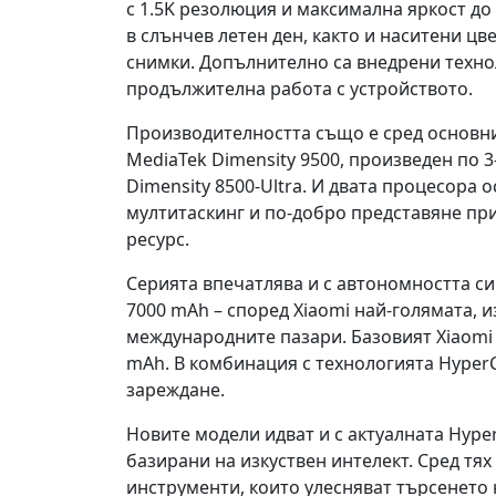
с 1.5K резолюция и максимална яркост до
в слънчев летен ден, както и наситени цв
снимки. Допълнително са внедрени техно
продължителна работа с устройството.
Производителността също е сред основнит
MediaTek Dimensity 9500, произведен по 
Dimensity 8500-Ultra. И двата процесора 
мултитаскинг и по-добро представяне при
ресурс.
Серията впечатлява и с автономността си.
7000 mAh – според Xiaomi най-голямата, 
международните пазари. Базовият Xiaomi
mAh. В комбинация с технологията HyperC
зареждане.
Новите модели идват и с актуалната Hyp
базирани на изкуствен интелект. Сред тях с
инструменти, които улесняват търсенето 