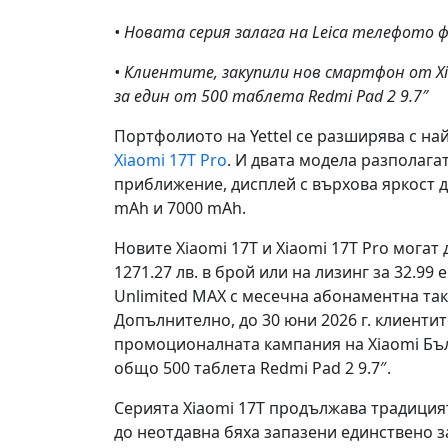
• Новата серия залага на Leica телефото
• Клиентите, закупили нов смартфон
от Xi
за един от 500 таблета Redmi Pad 2 9.7″
Портфолиото на Yettel се разширява с на
Xiaomi 17T Pro
. И двата модела разполага
приближение, дисплей с върхова яркост д
mAh и 7000 mAh.
Новите Xiaomi 17T и Xiaomi 17T Pro могат д
1271.27 лв. в брой или на лизинг за 32.99 
Unlimited MAX с месечна абонаментна такса
Допълнително, до 30 юни 2026 г. клиентит
промоционалната кампания на Xiaomi Бълг
общо 500 таблета Redmi Pad 2 9.7″.
Серията Xiaomi 17T продължава традицият
до неотдавна бяха запазени единствено з