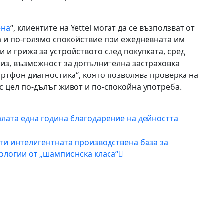
ена
“, клиентите на Yettel могат да се възползват от
а и по-голямо спокойствие при ежедневната им
 и грижа за устройството след покупката, сред
виз, възможност за допълнителна застраховка
мартфон диагностика“, която позволява проверка на
с цел по-дълъг живот и по-спокойна употреба.
лата една година благодарение на дейността
ти интелигентната производствена база за
нологии от „шампионска класа“