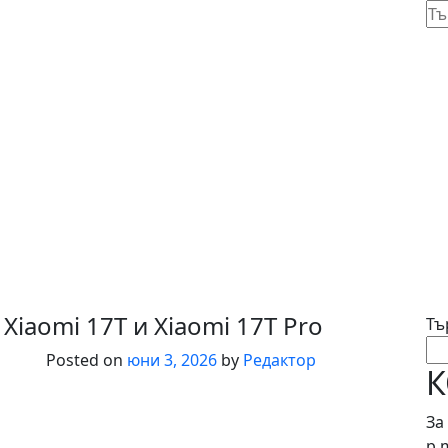
NEWS 93 BG
Тъ
за:
 Xiaomi 17T и Xiaomi 17T Pro
Тъ
Posted on
юни 3, 2026
by
Редактор
К
За
p.