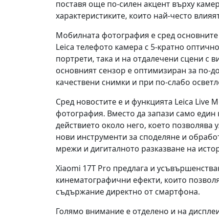
поставя още по-силен акцент върху камера
характеристиките, които най-често влияя
Мобилната фотография е сред основните 
Leica телефото камера с 5-кратно оптич
портрети, така и на отдалечени сцени с в
основният сензор е оптимизиран за по-до
качествени снимки и при по-слабо осветл
Сред новостите е и функцията Leica Live
фотография. Вместо да запази само един 
действието около него, което позволява 
нови инструменти за споделяне и обрабо
мрежи и дигиталното разказване на исто
Xiaomi 17T Pro предлага и усъвършенств
кинематографични ефекти, които позвол
съдържание директно от смартфона.
Голямо внимание е отделено и на диспле