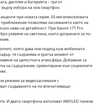
та, дисплея и батерията – три от
т върху избора на нов смартфон.
акценти при новата серия. 50-мегапикселовата
но приближение позволява заснемането както на
исоко ниво на детайлност. При Xiaomi 17T Pro
бро улавяне на светлина, което допринася за по-
ение.
 Moment, която дава нов подход към мобилната
кадър, тя съхранява и кратък момент от
улавяне на цялостната атмосфера. Добавени са
тка на съдържание, ориентирани към социалните
рии.
ани режими за видеозаснемане с
яват създаването на по-впечатляващо
ите. И двата смартфона използват AMOLED панели