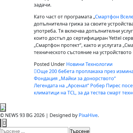
задачи.
Като част от програмата „
Смартфон Всел
допълнителна грижа за своите устройств
употреба. Тя включва допълнителни услуги
които достъп до сертифициран Yettel сер
„Смартфон протект“, както и услугата „С
техническото състояние на устройството 
Posted Under
Новини
Технологии
Навигация
Още 200 бебета проплакаха през измина
Фондация „Майки за донорството“
Легендата на „Арсенал“ Робер Пирес посе
климатици на TCL, за да тества смарт тех
© NEWS 93 BG 2026
|
Designed by
PixaHive
.
Търсене